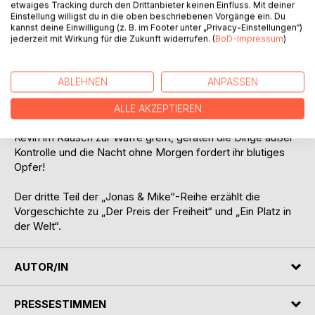
herauszuhalten, desto misstrauischer werden seine Leute
etwaiges Tracking durch den Drittanbieter keinen Einfluss. Mit deiner
Einstellung willigst du in die oben beschriebenen Vorgänge ein. Du
und umso mehr lehnen sie Fabian als Teil ihrer Gruppe ab.
kannst deine Einwilligung (z. B. im Footer unter „Privacy-Einstellungen“)
Bei dem Versuch, sich seinen neuen Freunden zu
jederzeit mit Wirkung für die Zukunft widerrufen. (
BoD-Impressum
)
beweisen, geht Fabian immer weiter über seine eigenen
Grenzen hinaus. Er greift zu Drogen, lässt sich von Andy zu
einem Überfall überreden und plant schließlich selbst einen
ABLEHNEN
ANPASSEN
Raub. Zunächst scheint das Glück auf seiner Seite zu sein,
ein ums andere Mal kann er der Polizei entkommen. Doch
ALLE AKZEPTIEREN
als Mike sich endgültig im Chaos seiner Gefühle verliert und
Kevin im Rausch zur Waffe greift, geraten die Dinge außer
Kontrolle und die Nacht ohne Morgen fordert ihr blutiges
Opfer!
Der dritte Teil der „Jonas & Mike“-Reihe erzählt die
Vorgeschichte zu „Der Preis der Freiheit“ und „Ein Platz in
der Welt“.
AUTOR/IN
PRESSESTIMMEN