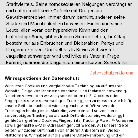
Stadtviertels. Seine homosexuellen Neigungen verdrängt er
und unterdrückt seine Gefühle mit Drogen und
Gewaltverbrechen, immer darum bemüht, anderen seine
Stärke und Männlichkeit zu beweisen. Für ihn und seine
Leute, allen voran der hyperaktive Kevin und der
hinterlistige Andy, gibt es keinen Sinn im Leben, ihr Alltag
besteht nur aus Einbrüchen und Diebstählen, Partys und
Drogenexzessen. Und selbst als Kevins Schwester
Jaqueline schwanger wird und Mike als Vater in Frage
kommt, nehmen die Dinge nach einem kurzen Schock für
ihn schnell wieder ihren gewohnten Lauf.
Datenschutzerklärung
Als eines Tages der junge Fabian zur Gruppe stößt, fühlt
Wir respektieren den Datenschutz
Mike sich sofort zu ihm hingezogen. Er nimmt ihn in seiner
Wir nutzen Cookies und vergleichbare Technologien auf unserer
Bande auf und führt ihn in die harte Welt der Straße ein.
Website. Einige von ihnen sind essenziell und technisch notwendig.
Schnell wird Fabian die Perspektivlosigkeit dieses Lebens
Daneben verwenden wir Analysemethoden (z. B. Cookies oder
bewusst, doch die Stärke, mit der die Jugendlichen sich
Fingerprints sowie serverseitiges Tracking), um zu messen, wie häufig
unsere Seite besucht und wie sie genutzt wird. Wir verwenden
umgeben, und die niemals endenden Feiern lassen ihn
Trackingtechnologien zu Marketingzwecken und setzen hierzu
seine Bedenken vergessen. Mit der Zeit wird Mikes
serverseitiges Tracking sowie auch Drittanbieter ein, wodurch ggf.
Interesse an dem Neuen immer offensichtlicher, und je
geräteübergreifend Cookies, Fingerprints, Tracking-Pixel, IP-Adressen
sowie gehashte E-Mail-Adressen genutzt werden. Auf unserer Seite
mehr er sich darum bemüht, Fabian vor Gefahren zu
betten wir zudem Drittinhalte von anderen Anbietern ein (Video-
beschützen und aus allen kriminellen Aktivitäten
Plattformen). Wir haben auf die weitere Datenverarbeitung und ein