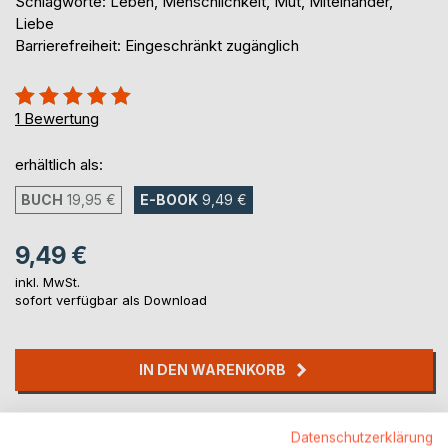
Schlagworte: Leben, Menschlichkeit, Mut, Miteinander,
Liebe
Barrierefreiheit: Eingeschränkt zugänglich
Bewertung::
100%
1
Bewertung
erhältlich als:
BUCH
19,95 €
E-BOOK
9,49 €
9,49 €
inkl. MwSt.
sofort verfügbar als Download
IN DEN WARENKORB
Auf die Merkliste
Datenschutzerklärung