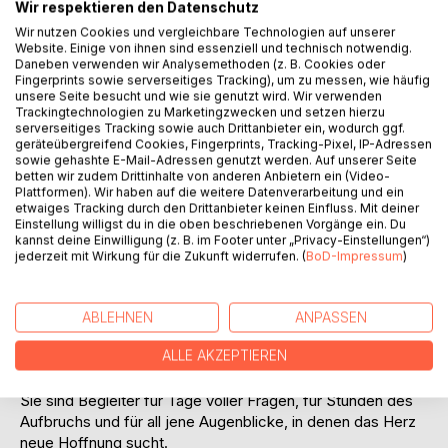
Titel bewerten
Wir respektieren den Datenschutz
Wir nutzen Cookies und vergleichbare Technologien auf unserer
Website. Einige von ihnen sind essenziell und technisch notwendig.
Daneben verwenden wir Analysemethoden (z. B. Cookies oder
Fingerprints sowie serverseitiges Tracking), um zu messen, wie häufig
unsere Seite besucht und wie sie genutzt wird. Wir verwenden
Trackingtechnologien zu Marketingzwecken und setzen hierzu
serverseitiges Tracking sowie auch Drittanbieter ein, wodurch ggf.
geräteübergreifend Cookies, Fingerprints, Tracking-Pixel, IP-Adressen
BESCHREIBUNG
sowie gehashte E-Mail-Adressen genutzt werden. Auf unserer Seite
betten wir zudem Drittinhalte von anderen Anbietern ein (Video-
Plattformen). Wir haben auf die weitere Datenverarbeitung und ein
etwaiges Tracking durch den Drittanbieter keinen Einfluss. Mit deiner
Manchmal braucht es nur wenige Worte, um uns daran zu
Einstellung willigst du in die oben beschriebenen Vorgänge ein. Du
erinnern, wie stark wir wirklich sind.
kannst deine Einwilligung (z. B. im Footer unter „Privacy-Einstellungen“)
Dieser Gedichtband lädt dazu ein, innezuhalten, zu fühlen
jederzeit mit Wirkung für die Zukunft widerrufen. (
BoD-Impressum
)
und dem Leben wieder ganz nah zu sein. In einfühlsamen,
hoffnungsvollen Versen erzählt er von leisen Neuanfängen,
von Momenten der Verletzlichkeit und von der
ABLEHNEN
ANPASSEN
erstaunlichen Kraft, die in jedem Menschen wächst, selbst
ALLE AKZEPTIEREN
wenn der Weg dunkel erscheint.
Die Gedichte berühren, trösten und schenken Zuversicht.
Sie sind Begleiter für Tage voller Fragen, für Stunden des
Aufbruchs und für all jene Augenblicke, in denen das Herz
neue Hoffnung sucht.