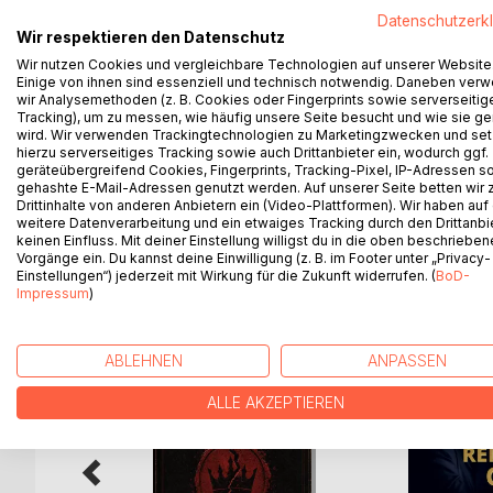
Datenschutzerk
Appropriierens und Applizierens und damit verbun
Wir respektieren den Datenschutz
Software, Platform und App Studies. Mit dem prog
Wir nutzen Cookies und vergleichbare Technologien auf unserer Website
dialogischen Textpaaren dem offenen Themenfeld 
Einige von ihnen sind essenziell und technisch notwendig. Daneben ver
Brisanz wie historischen Tiefe entlang übergreife
wir Analysemethoden (z. B. Cookies oder Fingerprints sowie serverseitig
nachgegangen werden. Dabei beleuchtet der Band 
Tracking), um zu messen, wie häufig unsere Seite besucht und wie sie ge
wird. Wir verwenden Trackingtechnologien zu Marketingzwecken und se
und wendet sich neben dem Film auch den sogen
hierzu serverseitiges Tracking sowie auch Drittanbieter ein, wodurch ggf.
Selbstdokumentationen und dem Gaming zu.
geräteübergreifend Cookies, Fingerprints, Tracking-Pixel, IP-Adressen s
gehashte E-Mail-Adressen genutzt werden. Auf unserer Seite betten wir
Drittinhalte von anderen Anbietern ein (Video-Plattformen). Wir haben auf
weitere Datenverarbeitung und ein etwaiges Tracking durch den Drittanbi
keinen Einfluss. Mit deiner Einstellung willigst du in die oben beschriebe
WEITERE TITEL BEI
Bo
Vorgänge ein. Du kannst deine Einwilligung (z. B. im Footer unter „Privacy-
Einstellungen“) jederzeit mit Wirkung für die Zukunft widerrufen. (
BoD-
Impressum
)
ABLEHNEN
ANPASSEN
ALLE AKZEPTIEREN