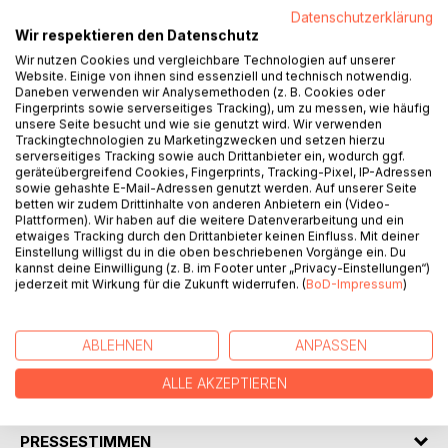
BESCHREIBUNG
Datenschutzerklärung
Wir respektieren den Datenschutz
Deine Innere Oma ist klüger als dein Inneres Kind ist ein
Wir nutzen Cookies und vergleichbare Technologien auf unserer
Website. Einige von ihnen sind essenziell und technisch notwendig.
inspirierendes und zugleich alltagsnahes Buch über
Daneben verwenden wir Analysemethoden (z. B. Cookies oder
emotionale Reife, innere Stärke und die Kunst, sich selbst
Fingerprints sowie serverseitiges Tracking), um zu messen, wie häufig
mit mehr Gelassenheit zu begegnen. Während in der
unsere Seite besucht und wie sie genutzt wird. Wir verwenden
modernen Psychologie häufig vom Inneren Kind
Trackingtechnologien zu Marketingzwecken und setzen hierzu
serverseitiges Tracking sowie auch Drittanbieter ein, wodurch ggf.
gesprochen wird, eröffnet dieses Buch eine neue
geräteübergreifend Cookies, Fingerprints, Tracking-Pixel, IP-Adressen
Perspektive: die Kraft der Inneren Oma, die Stimme, die
sowie gehashte E-Mail-Adressen genutzt werden. Auf unserer Seite
beruhigt, relativiert, tröstet, ermutigt und das Leben mit
betten wir zudem Drittinhalte von anderen Anbietern ein (Video-
Plattformen). Wir haben auf die weitere Datenverarbeitung und ein
Weisheit betrachtet.
etwaiges Tracking durch den Drittanbieter keinen Einfluss. Mit deiner
Deine Innere Oma ist klüger als dein Inneres Kind ist ein
Einstellung willigst du in die oben beschriebenen Vorgänge ein. Du
ermutigender Begleiter für alle, die weniger gegen sich
kannst deine Einwilligung (z. B. im Footer unter „Privacy-Einstellungen“)
jederzeit mit Wirkung für die Zukunft widerrufen. (
BoD-Impressum
)
selbst kämpfen und stattdessen lernen möchten, sich mit
mehr Weisheit, Güte und Gelassenheit durchs Leben zu
führen.
ABLEHNEN
ANPASSEN
ALLE AKZEPTIEREN
AUTOR/IN
PRESSESTIMMEN