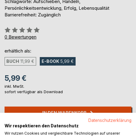
Schlagworte: Aufschieben, Handeln,
Persönlichkeitsentwicklung, Erfolg, Lebensqualität
Barrierefreiheit: Zugänglich
Bewertung::
0%
0
Bewertungen
erhältlich als:
BUCH
11,99 €
E-BOOK
5,99 €
5,99 €
inkl. MwSt.
sofort verfügbar als Download
IN DEN WARENKORB
Datenschutzerklärung
Wir respektieren den Datenschutz
Auf die Merkliste
Wir nutzen Cookies und vergleichbare Technologien auf unserer