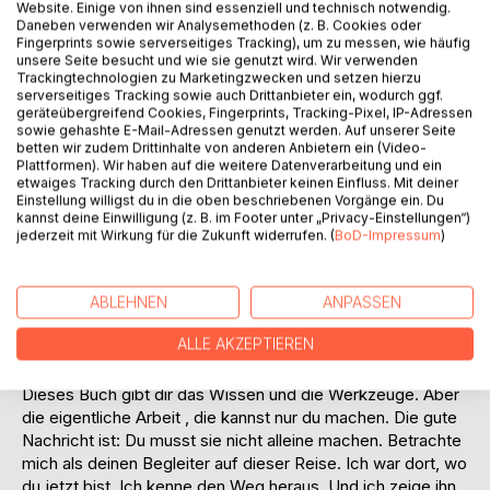
Titel bewerten
Website. Einige von ihnen sind essenziell und technisch notwendig.
Daneben verwenden wir Analysemethoden (z. B. Cookies oder
Fingerprints sowie serverseitiges Tracking), um zu messen, wie häufig
unsere Seite besucht und wie sie genutzt wird. Wir verwenden
Trackingtechnologien zu Marketingzwecken und setzen hierzu
serverseitiges Tracking sowie auch Drittanbieter ein, wodurch ggf.
geräteübergreifend Cookies, Fingerprints, Tracking-Pixel, IP-Adressen
sowie gehashte E-Mail-Adressen genutzt werden. Auf unserer Seite
betten wir zudem Drittinhalte von anderen Anbietern ein (Video-
Plattformen). Wir haben auf die weitere Datenverarbeitung und ein
BESCHREIBUNG
etwaiges Tracking durch den Drittanbieter keinen Einfluss. Mit deiner
Einstellung willigst du in die oben beschriebenen Vorgänge ein. Du
kannst deine Einwilligung (z. B. im Footer unter „Privacy-Einstellungen“)
Veränderung beginnt mit einer Entscheidung. Aber sie
jederzeit mit Wirkung für die Zukunft widerrufen. (
BoD-Impressum
)
manifestiert sich in tausend kleinen Momenten. Jedes Mal,
wenn du dich entscheidest, eine Aufgabe anzugehen statt
aufzuschieben. Jedes Mal, wenn du den Impuls zur
ABLEHNEN
ANPASSEN
Ablenkung bemerkst und trotzdem bei der Sache bleibst.
ALLE AKZEPTIEREN
Jedes Mal, wenn du freundlich zu dir selbst bist, statt dich
für vergangenes Aufschieben zu verurteilen.
Dieses Buch gibt dir das Wissen und die Werkzeuge. Aber
die eigentliche Arbeit , die kannst nur du machen. Die gute
Nachricht ist: Du musst sie nicht alleine machen. Betrachte
mich als deinen Begleiter auf dieser Reise. Ich war dort, wo
du jetzt bist. Ich kenne den Weg heraus. Und ich zeige ihn