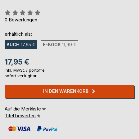
Bewertung::
0%
0
Bewertungen
erhältlich als:
BUCH
17,95 €
E-BOOK
11,99 €
17,95 €
inkl. MwSt. /
portofrei
sofort verfügbar
IN DEN WARENKORB
Auf die Merkliste
Titel bewerten