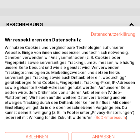
BESCHREIBUNG
Datenschutzerklärung
Wir respektieren den Datenschutz
"Dein Weg zum erfolgreichen Drummer" ist ein
Wir nutzen Cookies und vergleichbare Technologien auf unserer
vollkommen musikalischer Weg zum Schlagzeugspiel mit
Website. Einige von ihnen sind essenziell und technisch notwendig.
sicherem System und viel Spaß. Hier wird das Spiel von
Daneben verwenden wir Analysemethoden (z. B. Cookies oder
Anfang an mit Musik sowohl komplett mit Drums im
Fingerprints sowie serverseitiges Tracking), um zu messen, wie häufig
unsere Seite besucht und wie sie genutzt wird. Wir verwenden
Audiobeispiel, als auch ohne Drums im Playback geliefert.
Trackingtechnologien zu Marketingzwecken und setzen hierzu
Alle Lektionen sind mit Musik!
serverseitiges Tracking sowie auch Drittanbieter ein, wodurch ggf.
So liefert das Buch eine didaktisch fundierte Lehrmethode
geräteübergreifend Cookies, Fingerprints, Tracking-Pixel, IP-Adressen
sowie gehashte E-Mail-Adressen genutzt werden. Auf unserer Seite
mit Erfolg und bühnenreifen Vorspielstücken von Anfang
betten wir zudem Drittinhalte von anderen Anbietern ein (Video-
an! Schon innerhalb des 1. Monats nach Beginn des
Plattformen). Wir haben auf die weitere Datenverarbeitung und ein
Unterrichts, ist der Schüler fähig, an Vorspielen
etwaiges Tracking durch den Drittanbieter keinen Einfluss. Mit deiner
teilzunehmen.
Einstellung willigst du in die oben beschriebenen Vorgänge ein. Du
kannst deine Einwilligung (z. B. im Footer unter „Privacy-Einstellungen“)
Hinzu kommt ein leicht verständliches Lehrsystem,
jederzeit mit Wirkung für die Zukunft widerrufen. (
BoD-Impressum
)
welches auf Rhythmussprache aufbaut. Es ist für den
Schüler viel leichter, sich in komplexe Rhythmen
einzufinden, wenn er eine Sprachanleitung dafür bekommt.
ABLEHNEN
ANPASSEN