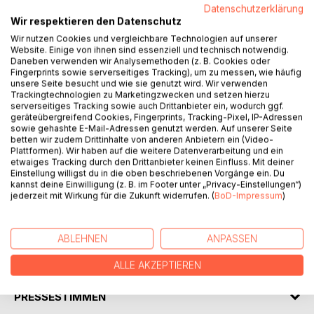
Datenschutzerklärung
Grooves, Fills & mehr - das Abenteuer geht weiter!
Wir respektieren den Datenschutz
Du kennst schon die Grundlagen, dann gehts jetzt richtig
Wir nutzen Cookies und vergleichbare Technologien auf unserer
los!
Website. Einige von ihnen sind essenziell und technisch notwendig.
In Band 2 vertiefst du deine Technik, lernst neue Spielideen
Daneben verwenden wir Analysemethoden (z. B. Cookies oder
und entwickelst dein Rhythmusgefühl weiter. Mit
Fingerprints sowie serverseitiges Tracking), um zu messen, wie häufig
unsere Seite besucht und wie sie genutzt wird. Wir verwenden
abwechslungsreichen Beats, kreativen Fills und
Trackingtechnologien zu Marketingzwecken und setzen hierzu
stilübergreifenden Grooves wie zum Beispiel: Rock, Funk,
serverseitiges Tracking sowie auch Drittanbieter ein, wodurch ggf.
Jazz, Latin wächst du spielerisch über dich hinaus. Wie
geräteübergreifend Cookies, Fingerprints, Tracking-Pixel, IP-Adressen
sowie gehashte E-Mail-Adressen genutzt werden. Auf unserer Seite
schon in Band 1 steht das Spielen zur Musik im Mittelpunkt.
betten wir zudem Drittinhalte von anderen Anbietern ein (Video-
Zahlreiche Songs und Übungen helfen dir, Timing, Dynamik
Plattformen). Wir haben auf die weitere Datenverarbeitung und ein
und musikalisches Hören gezielt zu verbessern. Dazu gibts
etwaiges Tracking durch den Drittanbieter keinen Einfluss. Mit deiner
Einstellung willigst du in die oben beschriebenen Vorgänge ein. Du
wieder praktische Übetipps, Ideen zum Improvisieren und
kannst deine Einwilligung (z. B. im Footer unter „Privacy-Einstellungen“)
Raum für deinen eigenen Stil. Für alle, die das
jederzeit mit Wirkung für die Zukunft widerrufen. (
BoD-Impressum
)
Schlagzeugspielen weiter entdecken und vertiefen
möchten.
ABLEHNEN
ANPASSEN
AUTOR/IN
ALLE AKZEPTIEREN
PRESSESTIMMEN