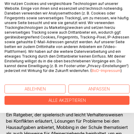
Wir nutzen Cookies und vergleichbare Technologien auf unserer
Website. Einige von ihnen sind essenziell und technisch notwendig.
Daneben verwenden wir Analysemethoden (z. B. Cookies oder
Fingerprints sowie serverseitiges Tracking), um zu messen, wie häufig
unsere Seite besucht und wie sie genutzt wird. Wir verwenden
Trackingtechnologien zu Marketingzwecken und setzen hierzu
serverseitiges Tracking sowie auch Drittanbieter ein, wodurch ggf.
geräteübergreifend Cookies, Fingerprints, Tracking-Pixel, IP-Adressen
BESCHREIBUNG
sowie gehashte E-Mail-Adressen genutzt werden. Auf unserer Seite
betten wir zudem Drittinhalte von anderen Anbietern ein (Video-
Plattformen). Wir haben auf die weitere Datenverarbeitung und ein
etwaiges Tracking durch den Drittanbieter keinen Einfluss. Mit deiner
"Boah, nicht noch ein staubtrockener Ratgeber. Geh mir
Einstellung willigst du in die oben beschriebenen Vorgänge ein. Du
weg und gib mir ein abwechslungsreiches Buch!" Wenn du
kannst deine Einwilligung (z. B. im Footer unter „Privacy-Einstellungen“)
das jetzt denkst, dann wirst du dieses Buch lieben.
jederzeit mit Wirkung für die Zukunft widerrufen. (
BoD-Impressum
)
Spielend leicht vermittelt die Autorin ihre jahrelangen
Erfahrungen als Lernpädagogin in einer Geschichte, wie sie
ABLEHNEN
ANPASSEN
in jeder Familie mit Kindern so oder so ähnlich geschehen
könnte. Ergänzt um viele hilfreiche Infoseiten, die das
ALLE AKZEPTIEREN
Wichtigste herausstellen und Hintergründe leicht
verständlich erläutern.
Ein Ratgeber, der spielerisch und leicht Verhaltensweisen
bei Konflikten erläutert, Lösungen für Probleme bei den
Hausaufgaben anbietet, Mobbing in der Schule thematisiert
als auch Hinweise für Alleinerziehende beinhaltet, um ein