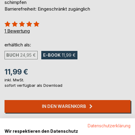
schimpfen
Barrierefreiheit: Eingeschränkt zugänglich
Bewertung::
100%
1
Bewertung
erhältlich als:
BUCH
24,95 €
E-BOOK
11,99 €
11,99 €
inkl. MwSt.
sofort verfügbar als Download
IN DEN WARENKORB
Auf die Merkliste
Datenschutzerklärung
Titel bewerten
Wir respektieren den Datenschutz