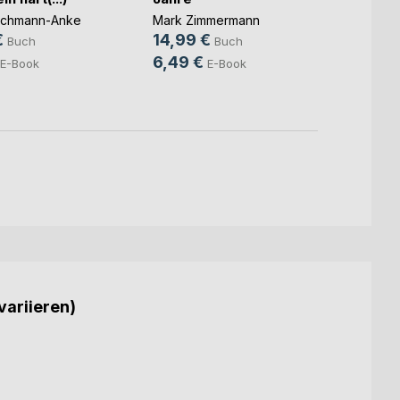
achmann-Anke
Mark Zimmermann
Egon W
€
14,99 €
9,80
Buch
Buch
6,49 €
6,49
E-Book
E-Book
variieren)