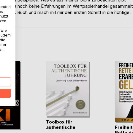
.
. Du hast noch keine Erfahrungen im Wertpapierhandel gesammelt
wenden
es
r dieses Buch und mach mit mir den ersten Schritt in die richtige
nutzt
tzen
owie
 zudem
 die
D
eter
nen
Toolbox für
Freihei
authentische
Rette dei
Führung