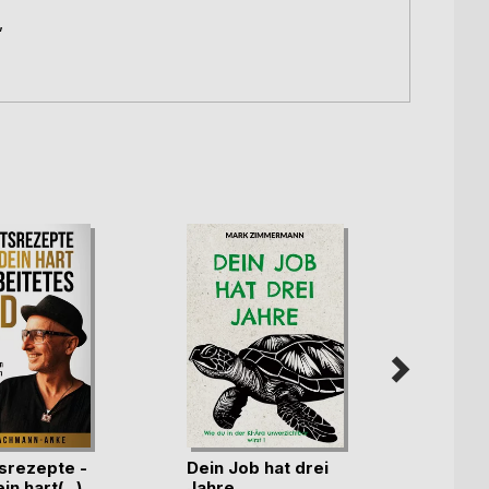
,
tsrezepte -
Dein Job hat drei
Die k
n hart(...)
Jahre
trifft