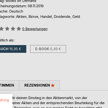
lag: Books on Demand
cheinungsdatum: 08.11.2019
ache: Deutsch
lagworte: Aktien, Börse, Handel, Dividende, Geld
ertung::
0
Bewertungen
ltlich als:
BUCH
16,95 €
E-BOOK
6,49 €
TIMMEN
REZENSIONEN
 zeigt dir deinen Einstieg in den Aktienmarkt, von der
lärung
swahl deiner Aktien und der entsprechenden Beurteilung für die
chiedenen Beispielen, was es aus meiner Sicht zu beachten gibt