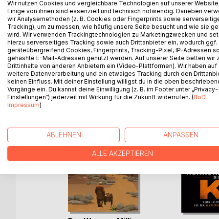
Wir nutzen Cookies und vergleichbare Technologien auf unserer Website
und welche Wertpapiere dir zur Verfügung stehen
Einige von ihnen sind essenziell und technisch notwendig. Daneben ver
wir Analysemethoden (z. B. Cookies oder Fingerprints sowie serverseitig
willst dich aber damit beschäftigen? Dann kaufe di
Tracking), um zu messen, wie häufig unsere Seite besucht und wie sie ge
Richtung.
wird. Wir verwenden Trackingtechnologien zu Marketingzwecken und se
hierzu serverseitiges Tracking sowie auch Drittanbieter ein, wodurch ggf.
geräteübergreifend Cookies, Fingerprints, Tracking-Pixel, IP-Adressen s
gehashte E-Mail-Adressen genutzt werden. Auf unserer Seite betten wir
Drittinhalte von anderen Anbietern ein (Video-Plattformen). Wir haben auf
WEITERE TITEL BEI
Bo
weitere Datenverarbeitung und ein etwaiges Tracking durch den Drittanbi
keinen Einfluss. Mit deiner Einstellung willigst du in die oben beschriebe
Vorgänge ein. Du kannst deine Einwilligung (z. B. im Footer unter „Privacy-
Einstellungen“) jederzeit mit Wirkung für die Zukunft widerrufen. (
BoD-
Impressum
)
ABLEHNEN
ANPASSEN
ALLE AKZEPTIEREN
atgeber
i(...)