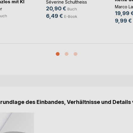
zlos mit KI
Séverine Schultheiss
Marco L
20,90 €
er
Buch
19,99 
6,49 €
uch
E-Book
9,99 €
Grundlage des Einbandes, Verhältnisse und Details 