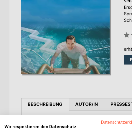
Ver
Ers
Spr
Sch
Bew
0%
erhä
BESCHREIBUNG
AUTOR/IN
PRESSES
Dieses Buch ist anders, als alle anderen Bücher. Es
Datenschutzerk
Brokerauswahl, über die Anmeldung, bis hin zur Au
Wir respektieren den Datenschutz
Zukunft. Bei allen Punkten erkläre ich dir an vers