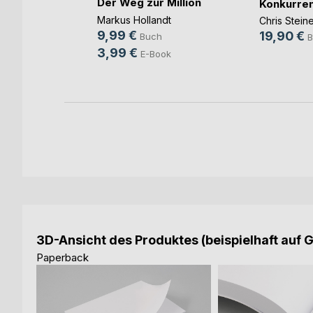
Der Weg zur Million
Konkurren
Markus Hollandt
Chris Stein
h
9,99 €
19,90 €
Buch
B
3,99 €
E-Book
3D-Ansicht des Produktes (beispielhaft auf 
Paperback