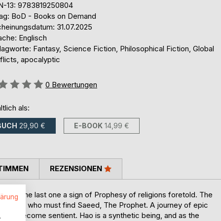
N-13: 9783819250804
lag: BoD - Books on Demand
cheinungsdatum: 31.07.2025
ache: Englisch
agworte: Fantasy, Science Fiction, Philosophical Fiction, Global
licts, apocalyptic
ertung::
0
Bewertungen
ltlich als:
BUCH
29,90 €
E-BOOK
14,99 €
TIMMEN
REZENSIONEN
made. The last one a sign of Prophesy of religions foretold. The
lärung
o, Qian, who must find Saeed, The Prophet. A journey of epic
rt to become sentient. Hao is a synthetic being, and as the
.