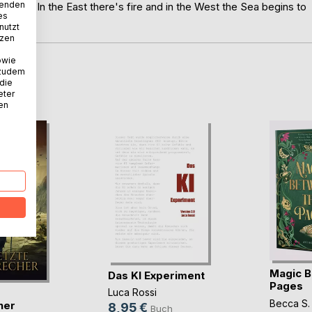
wenden
 ending. In the East there's fire and in the West the Sea begins to
es
nutzt
tzen
owie
 zudem
D
 die
eter
nen
Magic B
Das KI Experiment
Pages
Luca Rossi
Becca S.
her
8,95 €
Buch