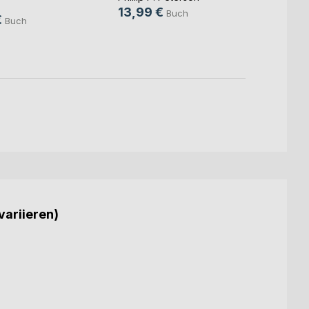
.
13,99 €
9,99
Buch
€
Buch
variieren)