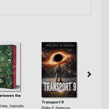
etween the
Yonna
Transport 9
Charlo
 Hale
,
Gabriella
25,0
Phillip P. Peterson