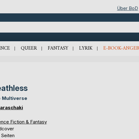
Über BoD
NCE
QUEER
FANTASY
LYRIK
E-BOOK-ANGEB
athless
 Multiverse
Paraschaki
ence Fiction & Fantasy
dcover
 Seiten