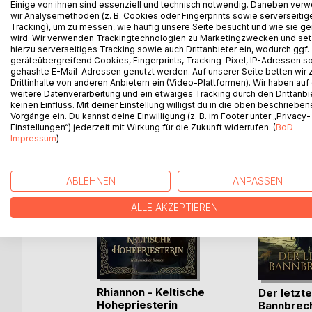
Einige von ihnen sind essenziell und technisch notwendig. Daneben ver
characters meet and build their fates, the world is
wir Analysemethoden (z. B. Cookies oder Fingerprints sowie serverseitig
rise.
Tracking), um zu messen, wie häufig unsere Seite besucht und wie sie ge
wird. Wir verwenden Trackingtechnologien zu Marketingzwecken und se
hierzu serverseitiges Tracking sowie auch Drittanbieter ein, wodurch ggf.
geräteübergreifend Cookies, Fingerprints, Tracking-Pixel, IP-Adressen s
gehashte E-Mail-Adressen genutzt werden. Auf unserer Seite betten wir
WEITERE TITEL BEI
Bo
Drittinhalte von anderen Anbietern ein (Video-Plattformen). Wir haben auf
weitere Datenverarbeitung und ein etwaiges Tracking durch den Drittanbi
keinen Einfluss. Mit deiner Einstellung willigst du in die oben beschriebe
Vorgänge ein. Du kannst deine Einwilligung (z. B. im Footer unter „Privacy-
Einstellungen“) jederzeit mit Wirkung für die Zukunft widerrufen. (
BoD-
Impressum
)
ABLEHNEN
ANPASSEN
ALLE AKZEPTIEREN
Rhiannon - Keltische
Der letzte
Hohepriesterin
Bannbrec
h