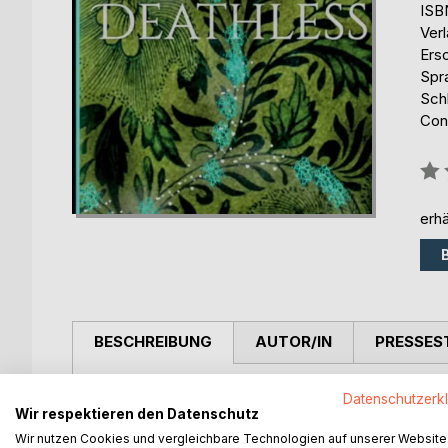
ISB
Ver
Ers
Spr
Schl
Conf
Bew
0%
erhä
BESCHREIBUNG
AUTOR/IN
PRESSES
On a Planet very similar to earth, wars have been 
Datenschutzerk
Wir respektieren den Datenschutz
last World War is supposed to be averted by a Her
proportions across time begins and the animals sta
Wir nutzen Cookies und vergleichbare Technologien auf unserer Website