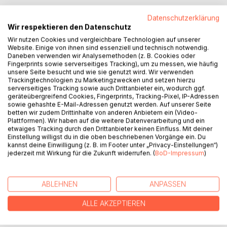
this is my attempt to put my love for you into words.
Datenschutzerklärung
Wir respektieren den Datenschutz
This is the beginning of our forever story.
Wir nutzen Cookies und vergleichbare Technologien auf unserer
Website. Einige von ihnen sind essenziell und technisch notwendig.
Words will always fall short to describe my deep love for
Daneben verwenden wir Analysemethoden (z. B. Cookies oder
you,
Fingerprints sowie serverseitiges Tracking), um zu messen, wie häufig
unsere Seite besucht und wie sie genutzt wird. Wir verwenden
Trackingtechnologien zu Marketingzwecken und setzen hierzu
but I will never stop trying.
serverseitiges Tracking sowie auch Drittanbieter ein, wodurch ggf.
geräteübergreifend Cookies, Fingerprints, Tracking-Pixel, IP-Adressen
I love you.
sowie gehashte E-Mail-Adressen genutzt werden. Auf unserer Seite
betten wir zudem Drittinhalte von anderen Anbietern ein (Video-
Plattformen). Wir haben auf die weitere Datenverarbeitung und ein
Yours,
etwaiges Tracking durch den Drittanbieter keinen Einfluss. Mit deiner
Einstellung willigst du in die oben beschriebenen Vorgänge ein. Du
kannst deine Einwilligung (z. B. im Footer unter „Privacy-Einstellungen“)
Lara
jederzeit mit Wirkung für die Zukunft widerrufen. (
BoD-Impressum
)
AUTOR/IN
ABLEHNEN
ANPASSEN
PRESSESTIMMEN
ALLE AKZEPTIEREN