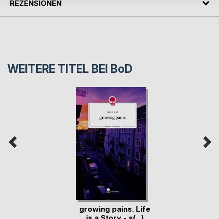
REZENSIONEN
WEITERE TITEL BEI
BoD
growing pains. Life
is a Story - s(...)