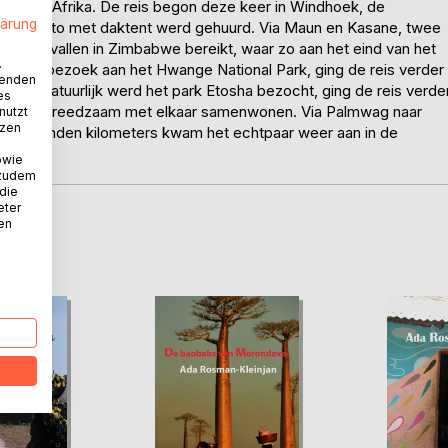
idelijk Afrika. De reis begon deze keer in Windhoek, de
lärung
reven auto met daktent werd gehuurd. Via Maun en Kasane, twee
ia Watervallen in Zimbabwe bereikt, waar zo aan het eind van het
.
Na een bezoek aan het Hwange National Park, ging de reis verder
wenden
ibië. Natuurlijk werd het park Etosha bezocht, ging de reis verde
es
groepen vreedzaam met elkaar samenwonen. Via Palmwag naar
nutzt
tzen
Na duizenden kilometers kwam het echtpaar weer aan in de
owie
 zudem
 die
eter
nen
D