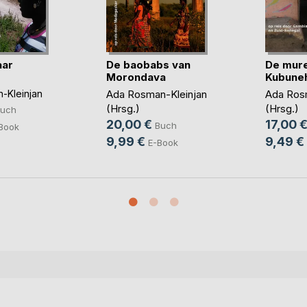
aar
De baobabs van
De mure
Morondava
Kubune
-Kleinjan
Ada Rosman-Kleinjan
Ada Ros
(Hrsg.)
(Hrsg.)
uch
20,00 €
17,00 
Buch
Book
9,99 €
9,49 €
E-Book