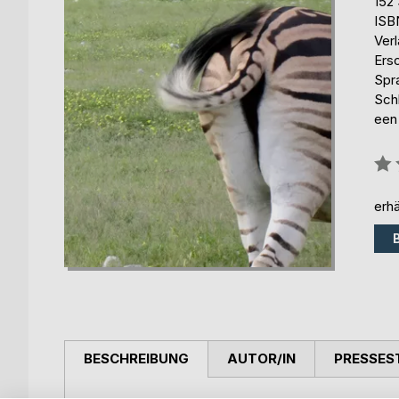
152 
ISB
Ver
Ers
Spr
Sch
een
Bew
0%
erhä
BESCHREIBUNG
AUTOR/IN
PRESSES