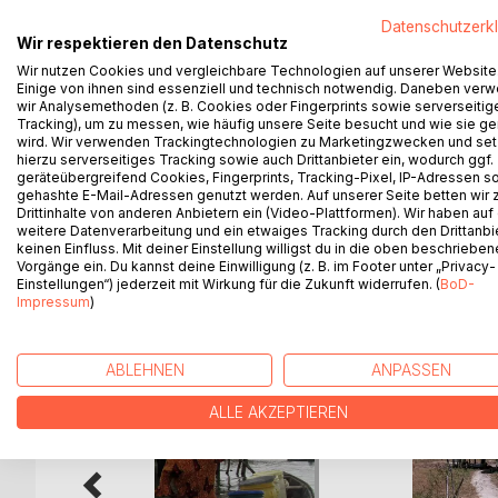
Voor de 8e keer vlogen Ada en Jan Rosman naar zu
Datenschutzerk
hoofdstad van Namibië, waar een vierwielaanged
Wir respektieren den Datenschutz
plaatsen in Botswana werden uiteindelijk deVictor
Wir nutzen Cookies und vergleichbare Technologien auf unserer Website
regenseizoen het water volop naar beneden viel. 
Einige von ihnen sind essenziell und technisch notwendig. Daneben ver
naar Botswana. Over de Caprivistrip weer naar Nam
wir Analysemethoden (z. B. Cookies oder Fingerprints sowie serverseitig
naar Opuwo waar alle verschillenden bevolkings
Tracking), um zu messen, wie häufig unsere Seite besucht und wie sie ge
wird. Wir verwenden Trackingtechnologien zu Marketingzwecken und se
Swakopmund. De reis ging verder naar Solitaire. 
hierzu serverseitiges Tracking sowie auch Drittanbieter ein, wodurch ggf.
hoofdstad Windhoek.
geräteübergreifend Cookies, Fingerprints, Tracking-Pixel, IP-Adressen s
gehashte E-Mail-Adressen genutzt werden. Auf unserer Seite betten wir
Drittinhalte von anderen Anbietern ein (Video-Plattformen). Wir haben auf
weitere Datenverarbeitung und ein etwaiges Tracking durch den Drittanbi
keinen Einfluss. Mit deiner Einstellung willigst du in die oben beschriebe
WEITERE TITEL BEI
Bo
Vorgänge ein. Du kannst deine Einwilligung (z. B. im Footer unter „Privacy-
Einstellungen“) jederzeit mit Wirkung für die Zukunft widerrufen. (
BoD-
Impressum
)
ABLEHNEN
ANPASSEN
ALLE AKZEPTIEREN