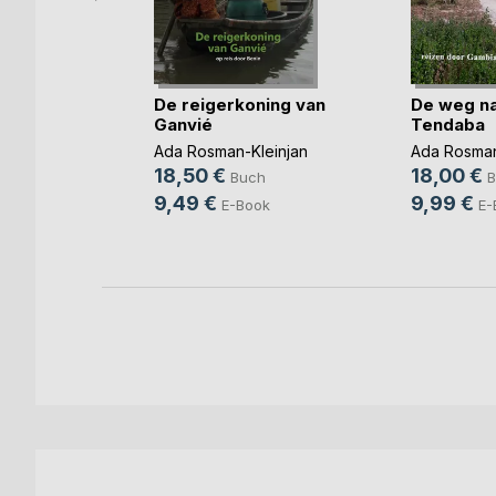
De reigerkoning van
De weg n
e - oder
Ganvié
Tendaba
Ada Rosman-Kleinjan
Ada Rosman
g
18,50 €
18,00 €
Buch
B
ch
9,49 €
9,99 €
E-Book
E-
ok