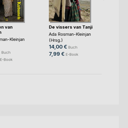
n van
De vissers van Tanji
De vr
h
Kafou
Ada Rosman-Kleinjan
man-Kleinjan
Ada Ro
(Hrsg.)
14,0
14,00 €
Buch
€
5,49
Buch
7,99 €
E-Book
E-Book