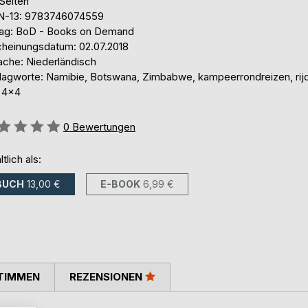
Seiten
N-13: 9783746074559
lag: BoD - Books on Demand
cheinungsdatum: 02.07.2018
ache: Niederländisch
lagworte: Namibie, Botswana, Zimbabwe, kampeerrondreizen, rij
 4x4
ertung::
0
Bewertungen
ltlich als:
BUCH
13,00 €
E-BOOK
6,99 €
TIMMEN
REZENSIONEN