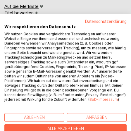
Auf die Merkliste
Titel bewerten
Datenschutzerklärung
Wir respektieren den Datenschutz
Wir nutzen Cookies und vergleichbare Technologien auf unserer
Website. Einige von ihnen sind essenziell und technisch notwendig.
Daneben verwenden wir Analysemethoden (z. B. Cookies oder
Fingerprints sowie serverseitiges Tracking), um zu messen, wie häufig
unsere Seite besucht und wie sie genutzt wird. Wir verwenden
BESCHREIBUNG
Trackingtechnologien zu Marketingzwecken und setzen hierzu
serverseitiges Tracking sowie auch Drittanbieter ein, wodurch ggf.
geräteübergreifend Cookies, Fingerprints, Tracking-Pixel, IP-Adressen
sowie gehashte E-Mail-Adressen genutzt werden. Auf unserer Seite
Wo kann ich Vögel beobachten oder fotografieren?
betten wir zudem Drittinhalte von anderen Anbietern ein (Video-
Plattformen). Wir haben auf die weitere Datenverarbeitung und ein
etwaiges Tracking durch den Drittanbieter keinen Einfluss. Mit deiner
Diese Frage haben Sie sich sicherlich auch schon gestellt.
Einstellung willigst du in die oben beschriebenen Vorgänge ein. Du
Ein Freund oder Bekannter gibt einen Tipp, manchmal ist
kannst deine Einwilligung (z. B. im Footer unter „Privacy-Einstellungen“)
der super, manchmal entspricht er nicht den eigenen
jederzeit mit Wirkung für die Zukunft widerrufen. (
BoD-Impressum
)
Vorstellungen.
Wie Sie wissen ist die Artenvielfalt von der Jahreszeit
ABLEHNEN
ANPASSEN
abhängig. Im Frühjahr und im Herbst rasten zahlreiche
ALLE AKZEPTIEREN
Vogelarten in Nordrhein-Westfalen.