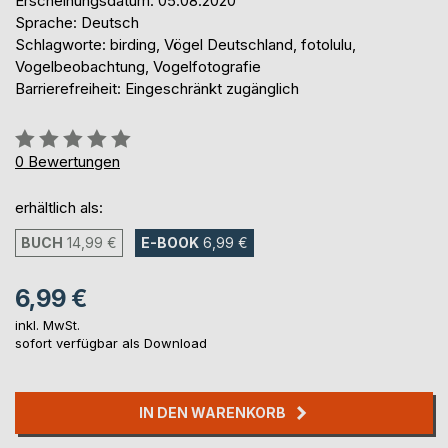
Erscheinungsdatum: 05.08.2020
Sprache: Deutsch
Schlagworte: birding, Vögel Deutschland, fotolulu,
Vogelbeobachtung, Vogelfotografie
Barrierefreiheit: Eingeschränkt zugänglich
Bewertung::
0%
0
Bewertungen
erhältlich als:
BUCH
14,99 €
E-BOOK
6,99 €
6,99 €
inkl. MwSt.
sofort verfügbar als Download
IN DEN WARENKORB