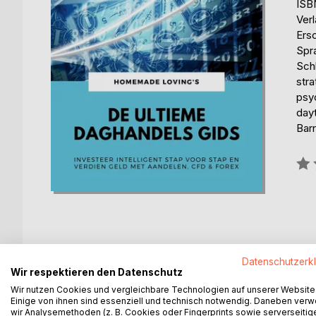
ISB
Ver
Ers
Spr
Schl
stra
psy
day
Barr
Bew
0%
Datenschutzerk
BESCHREIBUNG
AUTOR/IN
PRESSES
Wir respektieren den Datenschutz
Wir nutzen Cookies und vergleichbare Technologien auf unserer Website
De Ultieme Daghandels Gids: Investeer Intelligen
Einige von ihnen sind essenziell und technisch notwendig. Daneben ver
wir Analysemethoden (z. B. Cookies oder Fingerprints sowie serverseitig