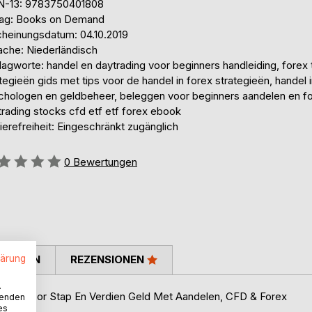
N-13: 9783750401808
lag: Books on Demand
cheinungsdatum: 04.10.2019
ache: Niederländisch
agworte: handel en daytrading voor beginners handleiding, forex 
tegieën gids met tips voor de handel in forex strategieën, handel 
chologen en geldbeheer, beleggen voor beginners aandelen en fo
trading stocks cfd etf etf forex ebook
ierefreiheit: Eingeschränkt zugänglich
ertung::
0
Bewertungen
lärung
TIMMEN
REZENSIONEN
.
t Stap Voor Stap En Verdien Geld Met Aandelen, CFD & Forex
wenden
es