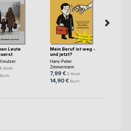
inen Leute
Mein Beruf ist weg -
The M
 zuerst
und jetzt?
Stepha
Kreutzer
Hans-Peter
3,99
Zimmermann
E-Book
19,9
7,99 €
E-Book
Buch
14,90 €
Buch