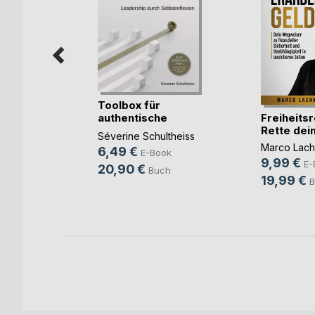
Toolbox für
Freiheits
authentische
Rette dein 
Führung
Séverine Schultheiss
Marco Lac
6,49 €
ook
E-Book
9,99 €
E-
20,90 €
h
Buch
19,99 €
B