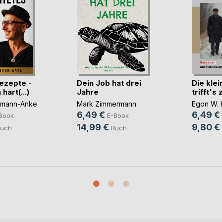
rezepte -
Dein Job hat drei
Die kle
hart(...)
Jahre
trifft's
hmann-Anke
Mark Zimmermann
Egon W. 
6,49 €
6,49 €
Book
E-Book
14,99 €
9,80 €
uch
Buch