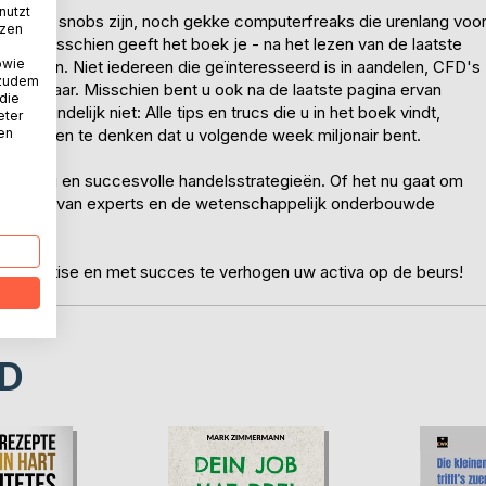
nutzt
en rijke snobs zijn, noch gekke computerfreaks die urenlang voo
tzen
sen. Misschien geeft het boek je - na het lezen van de laatste
owie
 wilt zijn. Niet iedereen die geïnteresseerd is in aandelen, CFD's
 zudem
handelaar. Misschien bent u ook na de laatste pagina ervan
 die
 uiteindelijk niet: Alle tips en trucs die u in het boek vindt,
eter
nen
niet meteen te denken dat u volgende week miljonair bent.
 trading en succesvolle handelsstrategieën. Of het nu gaat om
 en trucs van experts en de wetenschappelijk onderbouwde
it boek.
del expertise en met succes te verhogen uw activa op de beurs!
D