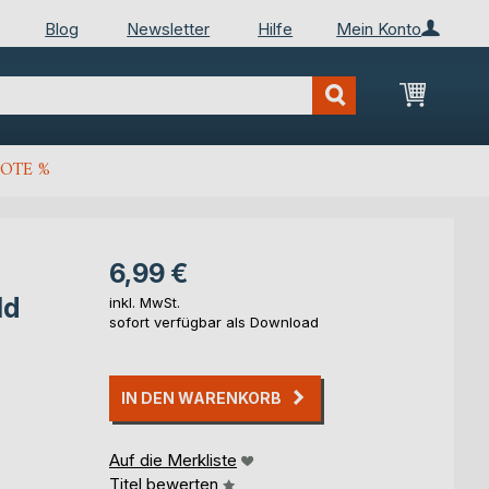
Blog
Newsletter
Hilfe
Mein Konto
Mein Wa
OTE %
6,99 €
ld
inkl. MwSt.
sofort verfügbar als Download
IN DEN WARENKORB
Auf die Merkliste
Titel bewerten