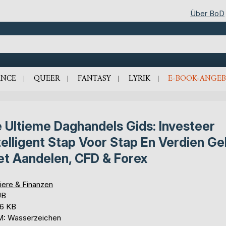
Über BoD
NCE
QUEER
FANTASY
LYRIK
E-BOOK-ANGEB
 Ultieme Daghandels Gids: Investeer
telligent Stap Voor Stap En Verdien Ge
t Aandelen, CFD & Forex
iere & Finanzen
UB
,6 KB
: Wasserzeichen