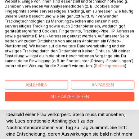
Website. Einige von ihnen sind essenziell und technisch notwendig.
Daneben verwenden wir Analysemethoden (z. B. Cookies oder
Fingerprints sowie serverseitiges Tracking), um zu messen, wie häufig
unsere Seite besucht und wie sie genutzt wird. Wir verwenden
Trackingtechnologien zu Marketingzwecken und setzen hierzu
BESCHREIBUNG
serverseitiges Tracking sowie auch Drittanbieter ein, wodurch ggf.
geräteübergreifend Cookies, Fingerprints, Tracking-Pixel, IP-Adressen
sowie gehashte E-Mail-Adressen genutzt werden. Auf unserer Seite
betten wir zudem Drittinhalte von anderen Anbietern ein (Video-
Die 30-jährige Stella und der 20 Jahre ältere Physiker Luc
Plattformen). Wir haben auf die weitere Datenverarbeitung und ein
leben seit Stellas früher Jugend zusammen. Einst als
etwaiges Tracking durch den Drittanbieter keinen Einfluss. Mit deiner
Hoffnungsträger der theoretischen Physik anerkannt,
Einstellung willigst du in die oben beschriebenen Vorgänge ein. Du
kannst deine Einwilligung (z. B. im Footer unter „Privacy-Einstellungen“)
verliert sich Luc über die Jahre in haltlosen Theorien, die
jederzeit mit Wirkung für die Zukunft widerrufen. (
BoD-Impressum
)
sein berufliches Scheitern begründen. In abwegigen
Gedankenmodellen entfernt sich Lucs Wahrnehmung
schrittweise von der Wirklichkeit. Als sich dieser Zustand
ABLEHNEN
ANPASSEN
auch auf seine emotionale Ebene überträgt, findet er
zwischen Aberglaube, Wahnvorstellungen und genialen
ALLE AKZEPTIEREN
Ideen eine Konstante in seinem Leben: die Sprecherin der
abendlichen Fernsehnachrichten. In ihr sieht er sein
Idealbild einer Frau verkörpert. Stella muss mit ansehen,
wie Lucs emotionale Abhängigkeit zu der
Nachrichtensprecherin von Tag zu Tag zunimmt. Sie trifft
eine Entscheidung, deren Auswirkungen sie bald nicht mehr