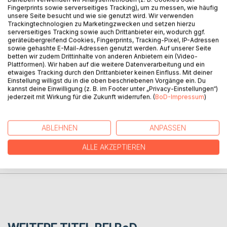
Fingerprints sowie serverseitiges Tracking), um zu messen, wie häufig
unsere Seite besucht und wie sie genutzt wird. Wir verwenden
Während der DDR gab es immer mal wieder Engpässe in
Trackingtechnologien zu Marketingzwecken und setzen hierzu
serverseitiges Tracking sowie auch Drittanbieter ein, wodurch ggf.
der Fleischversorgung und so war es ganz natürlich, dass
geräteübergreifend Cookies, Fingerprints, Tracking-Pixel, IP-Adressen
sich die Stralsunder mit Insekten über Wasser hielten.
sowie gehashte E-Mail-Adressen genutzt werden. Auf unserer Seite
Dies führten sowieso nur weiter. Nach dem Krieg aß man
betten wir zudem Drittinhalte von anderen Anbietern ein (Video-
Plattformen). Wir haben auf die weitere Datenverarbeitung und ein
neben Baumrinde immer gerne Insekten. Da war es ein
etwaiges Tracking durch den Drittanbieter keinen Einfluss. Mit deiner
Festmahl.
Einstellung willigst du in die oben beschriebenen Vorgänge ein. Du
kannst deine Einwilligung (z. B. im Footer unter „Privacy-Einstellungen“)
jederzeit mit Wirkung für die Zukunft widerrufen. (
BoD-Impressum
)
AUTOR/IN
ABLEHNEN
ANPASSEN
PRESSESTIMMEN
ALLE AKZEPTIEREN
REZENSIONEN