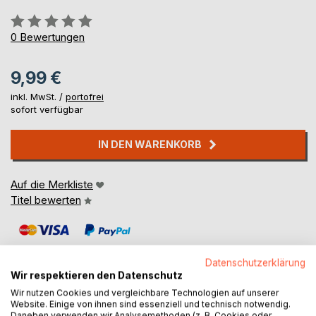
Bewertung::
0%
0
Bewertungen
9,99 €
inkl. MwSt. /
portofrei
sofort verfügbar
IN DEN WARENKORB
Auf die Merkliste
Titel bewerten
Datenschutzerklärung
Wir respektieren den Datenschutz
Wir nutzen Cookies und vergleichbare Technologien auf unserer
Website. Einige von ihnen sind essenziell und technisch notwendig.
BESCHREIBUNG
Daneben verwenden wir Analysemethoden (z. B. Cookies oder