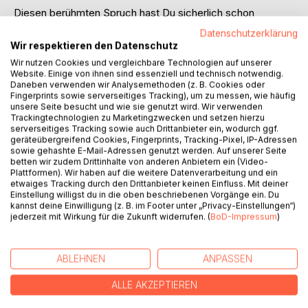
Diesen berühmten Spruch hast Du sicherlich schon
irgendwo gelesen.
Datenschutzerklärung
Ich habe entschieden, dass ich für mich jeden Tag zu Tag
Wir respektieren den Datenschutz
Eins machen möchte. Aus dieser Motivation heraus habe
Wir nutzen Cookies und vergleichbare Technologien auf unserer
ich für alle das Journal Day One entwickelt.
Website. Einige von ihnen sind essenziell und technisch notwendig.
Daneben verwenden wir Analysemethoden (z. B. Cookies oder
Fingerprints sowie serverseitiges Tracking), um zu messen, wie häufig
Es hilft Dir, den Fokus auf Deinen Zielen zu behalten, täglich
unsere Seite besucht und wie sie genutzt wird. Wir verwenden
mit positiver Energie zu starten und den Abend mit
Trackingtechnologien zu Marketingzwecken und setzen hierzu
Dankbarkeit im
serverseitiges Tracking sowie auch Drittanbieter ein, wodurch ggf.
geräteübergreifend Cookies, Fingerprints, Tracking-Pixel, IP-Adressen
Herz ausklingen zu lassen.
sowie gehashte E-Mail-Adressen genutzt werden. Auf unserer Seite
Ich wünsche allen Lesern viel Spaß und Erfolg mit diesem
betten wir zudem Drittinhalte von anderen Anbietern ein (Video-
Erfolgsjournal.
Plattformen). Wir haben auf die weitere Datenverarbeitung und ein
etwaiges Tracking durch den Drittanbieter keinen Einfluss. Mit deiner
Einstellung willigst du in die oben beschriebenen Vorgänge ein. Du
Florian Beer
kannst deine Einwilligung (z. B. im Footer unter „Privacy-Einstellungen“)
jederzeit mit Wirkung für die Zukunft widerrufen. (
BoD-Impressum
)
AUTOR/IN
ABLEHNEN
ANPASSEN
PRESSESTIMMEN
ALLE AKZEPTIEREN