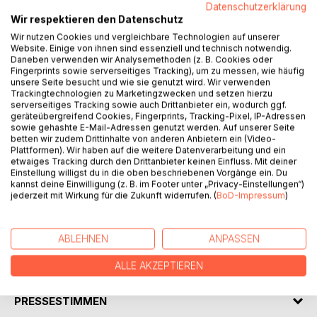
BESCHREIBUNG
Datenschutzerklärung
Wir respektieren den Datenschutz
Wir nutzen Cookies und vergleichbare Technologien auf unserer
DASLAND = DAS LAND
Website. Einige von ihnen sind essenziell und technisch notwendig.
Die zwei ausdrücklich hervorgehobenen Worte DAS LAND
Daneben verwenden wir Analysemethoden (z. B. Cookies oder
Fingerprints sowie serverseitiges Tracking), um zu messen, wie häufig
würden bereits genügen das Besondere, das
unsere Seite besucht und wie sie genutzt wird. Wir verwenden
Außergewöhnliche von DASLAND auszudrücken.
Trackingtechnologien zu Marketingzwecken und setzen hierzu
Bitte lernen sie DASLAND kennen. Sie werden sich sofort
serverseitiges Tracking sowie auch Drittanbieter ein, wodurch ggf.
geräteübergreifend Cookies, Fingerprints, Tracking-Pixel, IP-Adressen
in diesem Land Zuhause fühlen. Ein Zuhause, daß Ihren
sowie gehashte E-Mail-Adressen genutzt werden. Auf unserer Seite
Sehnsüchten, Ihren Wünschen und Ihren Träumen
betten wir zudem Drittinhalte von anderen Anbietern ein (Video-
entspricht.
Plattformen). Wir haben auf die weitere Datenverarbeitung und ein
etwaiges Tracking durch den Drittanbieter keinen Einfluss. Mit deiner
DASLAND eine Utopie? Nein, keine Utopie! DASLAND ist
Einstellung willigst du in die oben beschriebenen Vorgänge ein. Du
möglich - wir Menschen des 21. Jahrhunderts müßten es
kannst deine Einwilligung (z. B. im Footer unter „Privacy-Einstellungen“)
nur wollen.
jederzeit mit Wirkung für die Zukunft widerrufen. (
BoD-Impressum
)
Denn in DASLAND ist alles ganz anders und besser - weil
menschlicher!
ABLEHNEN
ANPASSEN
AUTOR/IN
ALLE AKZEPTIEREN
PRESSESTIMMEN