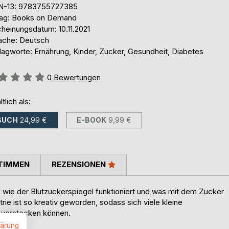
N-13: 9783755727385
lag: Books on Demand
cheinungsdatum: 10.11.2021
ache: Deutsch
lagworte: Ernährung, Kinder, Zucker, Gesundheit, Diabetes
ertung::
0
Bewertungen
ltlich als:
BUCH
24,99 €
E-BOOK
9,99 €
TIMMEN
REZENSIONEN
t, wie der Blutzuckerspiegel funktioniert und was mit dem Zucker
rie ist so kreativ geworden, sodass sich viele kleine
 verstecken können.
lärung