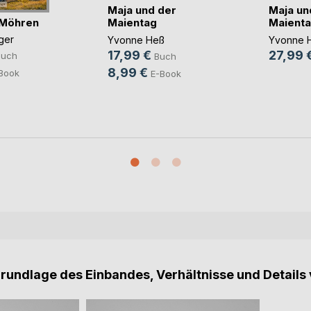
Maja und der
Maja un
 Möhren
Maientag
Maient
ger
Yvonne Heß
Yvonne 
17,99 €
27,99 
Buch
Buch
8,99 €
Book
E-Book
Grundlage des Einbandes, Verhältnisse und Details 