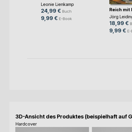
ok
Leonie Lienkamp
Reich mit
24,99 €
Buch
Jörg Leidin
9,99 €
E-Book
18,99 €
9,99 €
E-
3D-Ansicht des Produktes (beispielhaft auf 
Hardcover