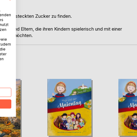
.
wenden
, den versteckten Zucker zu finden.
es
nutzt
innen und Eltern, die ihren Kindern spielerisch und mit einer
tzen
klären möchten.
owie
 zudem
 die
eter
nen
D