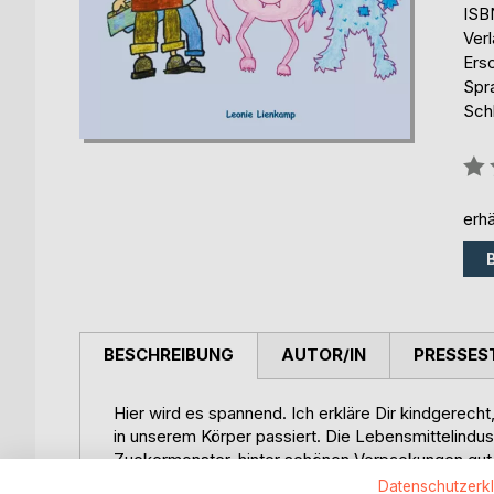
ISB
Ver
Ers
Spr
Sch
Bew
0%
erhä
BESCHREIBUNG
AUTOR/IN
PRESSES
Hier wird es spannend. Ich erkläre Dir kindgerech
in unserem Körper passiert. Die Lebensmittelindust
Zuckermonster, hinter schönen Verpackungen gut
Datenschutzerk