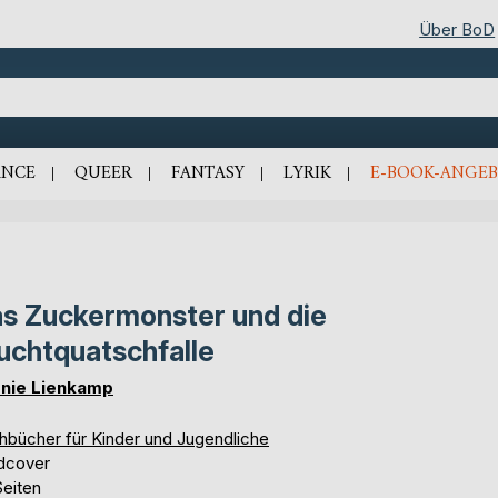
Über BoD
NCE
QUEER
FANTASY
LYRIK
E-BOOK-ANGEB
s Zuckermonster und die
uchtquatschfalle
nie Lienkamp
hbücher für Kinder und Jugendliche
dcover
Seiten