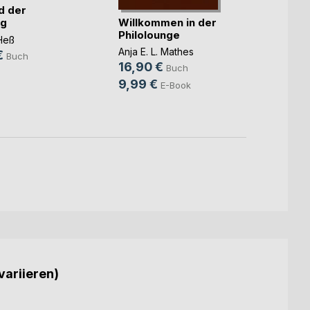
d der
Willkommen in der
ag
Philolounge
Aus 
Heß
eines
Anja E. L. Mathes
€
Buch
16,90 €
Volke
Buch
7,98
9,99 €
E-Book
2,99
variieren)