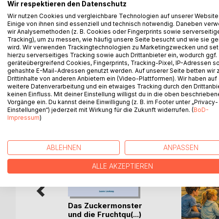
Wir respektieren den Datenschutz
Jetzt brauchen die Insulinpolizisten genau DICH!
Wir nutzen Cookies und vergleichbare Technologien auf unserer Website
Einige von ihnen sind essenziell und technisch notwendig. Daneben ver
Werde zum Detektiv und hilf den Insulinpolizisten
wir Analysemethoden (z. B. Cookies oder Fingerprints sowie serverseitig
Tracking), um zu messen, wie häufig unsere Seite besucht und wie sie ge
Dieses Buch richtet sich an Erzieher/innen, Lehrer/
wird. Wir verwenden Trackingtechnologien zu Marketingzwecken und se
hierzu serverseitiges Tracking sowie auch Drittanbieter ein, wodurch ggf.
spannenden Geschichte den Blutzuckerspiegel er
geräteübergreifend Cookies, Fingerprints, Tracking-Pixel, IP-Adressen s
gehashte E-Mail-Adressen genutzt werden. Auf unserer Seite betten wir
Drittinhalte von anderen Anbietern ein (Video-Plattformen). Wir haben auf
weitere Datenverarbeitung und ein etwaiges Tracking durch den Drittanbi
keinen Einfluss. Mit deiner Einstellung willigst du in die oben beschriebe
WEITERE TITEL BEI
Bo
Vorgänge ein. Du kannst deine Einwilligung (z. B. im Footer unter „Privacy-
Einstellungen“) jederzeit mit Wirkung für die Zukunft widerrufen. (
BoD-
Impressum
)
ABLEHNEN
ANPASSEN
ALLE AKZEPTIEREN
en
Das Zuckermonster
h
und die Fruchtqu(...)