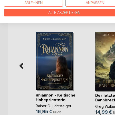
ABLEHNEN
ANPASSEN
ALLE AKZEPTIEREN
WEITERE TITEL BEI
Bo
Rhiannon - Keltische
tnis der
Der letzte
Hohepriesterin
Bannbrec
Rainer C. Lichtsteiger
maeva
Greg Walte
16,95 €
14,99 €
Buch
ch
B