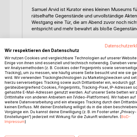
Samuel Arvid ist Kurator eines kleinen Museums f
rätselhafte Gegenstände und unvollständige Akte
Westgang eine Tür, die am Abend zuvor noch nicht 
entspricht und mehr bewahrt als bloße Gegenstän
Als ein schwarzer Kalender ohne Datum auftaucht u
Datenschutzerk
Samuel zu begreifen, dass das Museum eine verb
Wir respektieren den Datenschutz
Listen verschwanden, über Erinnerungen, die nicht
Wir nutzen Cookies und vergleichbare Technologien auf unserer Website
aber dennoch Spuren hinterlassen haben.
Einige von ihnen sind essenziell und technisch notwendig. Daneben ver
wir Analysemethoden (z. B. Cookies oder Fingerprints sowie serverseitig
Tracking), um zu messen, wie häufig unsere Seite besucht und wie sie ge
Gemeinsam mit Mara, Helena, Frau Lenz und dem 
wird. Wir verwenden Trackingtechnologien zu Marketingzwecken und se
des Zimmers. Dabei stößt er auf Liora Vey, Julia
hierzu serverseitiges Tracking sowie auch Drittanbieter ein, wodurch ggf.
verschwiegenen Entscheidungen das Museum bis 
geräteübergreifend Cookies, Fingerprints, Tracking-Pixel, IP-Adressen s
gehashte E-Mail-Adressen genutzt werden. Auf unserer Seite betten wir
Drittinhalte von anderen Anbietern ein (Video-Plattformen). Wir haben auf
Der Roman verbindet leise Phantastik, Mystery und 
weitere Datenverarbeitung und ein etwaiges Tracking durch den Drittanbi
Grauen, sondern die stille Frage, was von einem 
keinen Einfluss. Mit deiner Einstellung willigst du in die oben beschriebe
Möglichkeiten plötzlich sichtbar sind.
Vorgänge ein. Du kannst deine Einwilligung (z. B. im Footer unter „Privacy-
Einstellungen“) jederzeit mit Wirkung für die Zukunft widerrufen. (
BoD-
Impressum
)
Samuel Arvid - Das Zimmer ohne Zeit ist der Auft
Besucher ahnen.