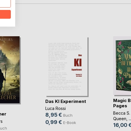
D
Magic B
Das KI Experiment
Pages
Luca Rossi
Becca S.
her
8,95 €
Buch
Queen
, ..
rs
0,99 €
E-Book
16,00 
uch