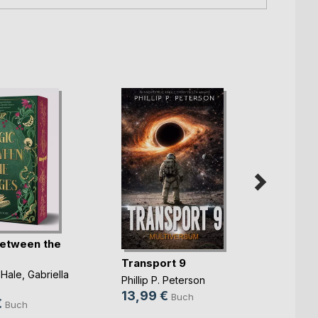
etween the
Yonna
Transport 9
Charlo
 Hale
,
Gabriella
25,0
Phillip P. Peterson
.
13,99 €
9,99
Buch
€
Buch