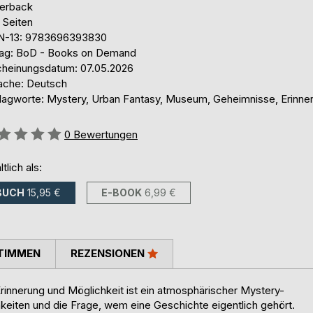
erback
 Seiten
N-13: 9783696393830
lag: BoD - Books on Demand
cheinungsdatum: 07.05.2026
ache: Deutsch
lagworte: Mystery, Urban Fantasy, Museum, Geheimnisse, Erinne
ertung::
0
Bewertungen
ltlich als:
BUCH
15,95 €
E-BOOK
6,99 €
TIMMEN
REZENSIONEN
innerung und Möglichkeit ist ein atmosphärischer Mystery-
keiten und die Frage, wem eine Geschichte eigentlich gehört.