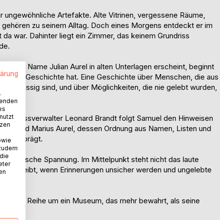
ür ungewöhnliche Artefakte. Alte Vitrinen, vergessene Räume,
n gehören zu seinem Alltag. Doch eines Morgens entdeckt er im
da war. Dahinter liegt ein Zimmer, das keinem Grundriss
de.
nd der Name Julian Aurel in alten Unterlagen erscheint, beginnt
lärung
orgene Geschichte hat. Eine Geschichte über Menschen, die aus
 zuverlässig sind, und über Möglichkeiten, die nie gelebt wurden,
.
wenden
es
nutzt
Nachlassverwalter Leonard Brandt folgt Samuel den Hinweisen
tzen
n Aurel und Marius Aurel, dessen Ordnung aus Namen, Listen und
heute prägt.
owie
 zudem
 die
literarische Spannung. Im Mittelpunkt steht nicht das laute
eter
Leben bleibt, wenn Erinnerungen unsicher werden und ungelebte
nen
akt einer Reihe um ein Museum, das mehr bewahrt, als seine