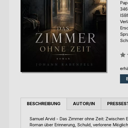
Pap
346
ISB
Ver
Ers
Spr
Sch
Bew
0%
erhä
BESCHREIBUNG
AUTOR/IN
PRESSES
Samuel Arvid - Das Zimmer ohne Zeit: Zwischen Er
Roman über Erinnerung, Schuld, verlorene Möglich