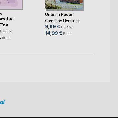
m
Hinte
Unterm Radar
ewitter
liegt
Christiane Hennings
Fürst
Marc St
9,99 €
E-Book
4,99
E-Book
14,99 €
Buch
€
14,9
Buch