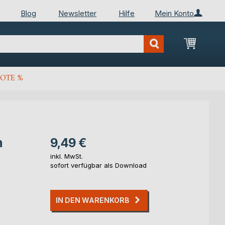
Blog
Newsletter
Hilfe
Mein Konto
Mein Wa
OTE %
n
9,49 €
inkl. MwSt.
sofort verfügbar als Download
IN DEN WARENKORB