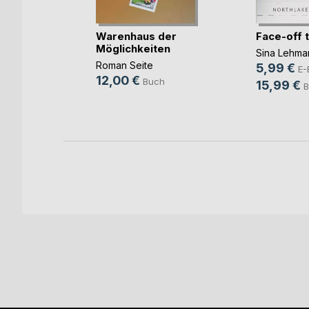
rbrennst
Warenhaus der
Face-off 
Möglichkeiten
Sina Lehma
Roman Seite
5,99 €
ok
E-
12,00 €
Buch
15,99 €
h
B