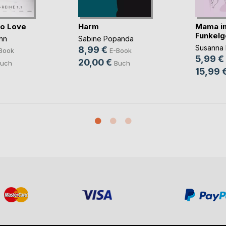
to Love
Harm
Mama i
Funkelg
nn
Sabine Popanda
Susanna 
8,99 €
Book
E-Book
5,99 €
20,00 €
uch
Buch
15,99 