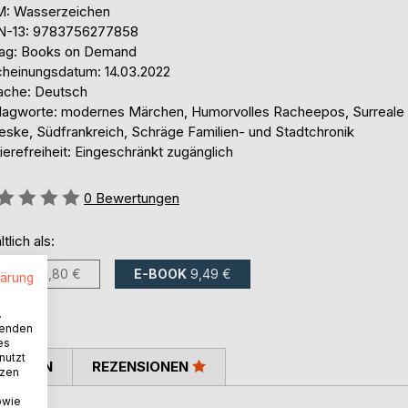
: Wasserzeichen
N-13: 9783756277858
lag: Books on Demand
cheinungsdatum: 14.03.2022
ache: Deutsch
lagworte: modernes Märchen, Humorvolles Racheepos, Surreale
leske, Südfrankreich, Schräge Familien- und Stadtchronik
ierefreiheit: Eingeschränkt zugänglich
ertung::
0
Bewertungen
ltlich als:
BUCH
14,80 €
E-BOOK
9,49 €
lärung
.
wenden
es
nutzt
TIMMEN
REZENSIONEN
tzen
owie