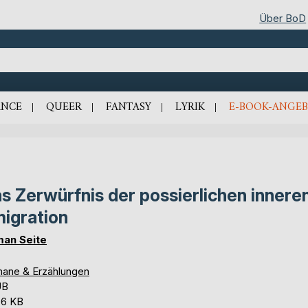
Über BoD
NCE
QUEER
FANTASY
LYRIK
E-BOOK-ANGEB
s Zerwürfnis der possierlichen innere
igration
an Seite
ane & Erzählungen
UB
,6 KB