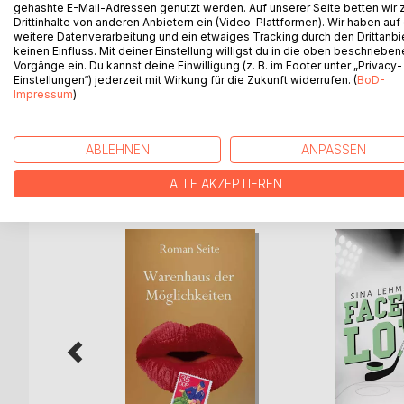
Umgeben von blumenreichen Almwiesen liegt die k
gehashte E-Mail-Adressen genutzt werden. Auf unserer Seite betten wir
Drittinhalte von anderen Anbietern ein (Video-Plattformen). Wir haben auf
Zweitausender der Haute Provence, die im 14. und 
weitere Datenverarbeitung und ein etwaiges Tracking durch den Drittanbi
Dennoch verlaufen tiefe Gräben zwischen den Ein
keinen Einfluss. Mit deiner Einstellung willigst du in die oben beschriebe
Pferdegetrappel zu leiden haben. Die zerstrittene 
Vorgänge ein. Du kannst deine Einwilligung (z. B. im Footer unter „Privacy-
Einstellungen“) jederzeit mit Wirkung für die Zukunft widerrufen. (
BoD-
Würdenträger sind weit davon entfernt, die Prob
Impressum
)
Gurkensalat noch vor Travestiedarbietungen in un
ABLEHNEN
ANPASSEN
WEITERE TITEL BEI
Bo
ALLE AKZEPTIEREN