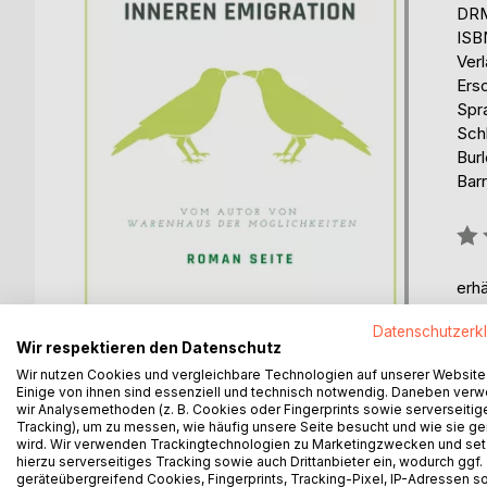
DRM
ISB
Ver
Ers
Spr
Sch
Bur
Barr
Bew
0%
erhä
Datenschutzerk
Wir respektieren den Datenschutz
Wir nutzen Cookies und vergleichbare Technologien auf unserer Website
Einige von ihnen sind essenziell und technisch notwendig. Daneben ver
wir Analysemethoden (z. B. Cookies oder Fingerprints sowie serverseitig
Tracking), um zu messen, wie häufig unsere Seite besucht und wie sie ge
BESCHREIBUNG
AUTOR/IN
PRESSES
wird. Wir verwenden Trackingtechnologien zu Marketingzwecken und se
hierzu serverseitiges Tracking sowie auch Drittanbieter ein, wodurch ggf.
geräteübergreifend Cookies, Fingerprints, Tracking-Pixel, IP-Adressen s