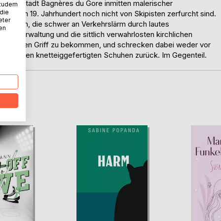
leine Stadt Bagnères du Gore inmitten malerischer
 zudem
 die
auch im 19. Jahrhundert noch nicht von Skipisten zerfurcht sind.
eter
wohnern, die schwer an Verkehrslärm durch lautes
nen
Stadtverwaltung und die sittlich verwahrlosten kirchlichen
leme in den Griff zu bekommen, und schrecken dabei weder vor
modischen knetteiggefertigten Schuhen zurück. Im Gegenteil.
D