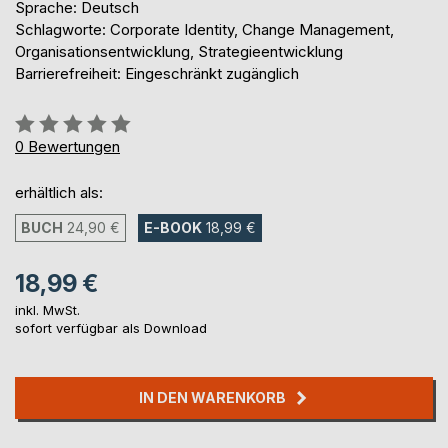
Sprache: Deutsch
Schlagworte: Corporate Identity, Change Management,
Organisationsentwicklung, Strategieentwicklung
Barrierefreiheit: Eingeschränkt zugänglich
Bewertung::
0%
0
Bewertungen
erhältlich als:
BUCH
24,90 €
E-BOOK
18,99 €
18,99 €
inkl. MwSt.
sofort verfügbar als Download
IN DEN WARENKORB