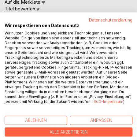
Auf die Merkliste
Titel bewerten
Datenschutzerklärung
Wir respektieren den Datenschutz
Wir nutzen Cookies und vergleichbare Technologien auf unserer
Website. Einige von ihnen sind essenziell und technisch notwendig.
Daneben verwenden wir Analysemethoden (z. B. Cookies oder
Fingerprints sowie serverseitiges Tracking), um zu messen, wie häufig
unsere Seite besucht und wie sie genutzt wird. Wir verwenden
BESCHREIBUNG
Trackingtechnologien zu Marketingzwecken und setzen hierzu
serverseitiges Tracking sowie auch Drittanbieter ein, wodurch ggf.
geräteübergreifend Cookies, Fingerprints, Tracking-Pixel, IP-Adressen
sowie gehashte E-Mail-Adressen genutzt werden. Auf unserer Seite
Die Zeiten sind unruhig geworden. Informationsvielfalt und
betten wir zudem Drittinhalte von anderen Anbietern ein (Video-
permanenter Wandel in Technologien und
Plattformen). Wir haben auf die weitere Datenverarbeitung und ein
Marktgegebenheiten machen es den Organisationen von
etwaiges Tracking durch den Drittanbieter keinen Einfluss. Mit deiner
Einstellung willigst du in die oben beschriebenen Vorgänge ein. Du
heute schwer einen klaren Kurs beizubehalten. Aber wie
kannst deine Einwilligung (z. B. im Footer unter „Privacy-Einstellungen“)
wird Wandel für uns steuerbar, wie können Organisationen
jederzeit mit Wirkung für die Zukunft widerrufen. (
BoD-Impressum
)
und Unternehmen den Wandel zielgerichtet gestalten?
Identitätsentwicklung ist ein Prozess, der es erlaubt
verschiedene Anlässe der Veränderung zu gestalten und zu
ABLEHNEN
ANPASSEN
managen. Es ist zugleich die erfolgversprechendste
Managementmethode, eben weil sie die unterschiedlichen
ALLE AKZEPTIEREN