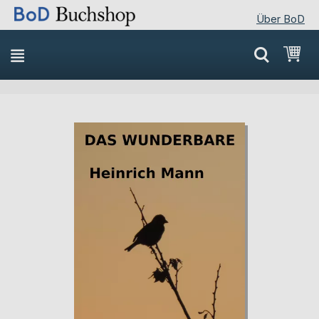
Über BoD
Direkt
Mei
zum
Inhalt
Skip
Skip
to
to
the
the
end
beginning
of
of
the
the
images
images
gallery
gallery