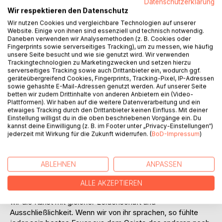
Datenschutzerklärung
Der Kurzroman Das Wunderbare von Heinrich Mann gehört
Wir respektieren den Datenschutz
nicht zu seinen bekanntestens, aber, wenn es mir erlaubt
Wir nutzen Cookies und vergleichbare Technologien auf unserer
ist, zu seinen wunderbarsten. Unbedingt mal einen Blick
Website. Einige von ihnen sind essenziell und technisch notwendig.
hineinwerfen!
Daneben verwenden wir Analysemethoden (z. B. Cookies oder
Fingerprints sowie serverseitiges Tracking), um zu messen, wie häufig
unsere Seite besucht und wie sie genutzt wird. Wir verwenden
Auszug:
Trackingtechnologien zu Marketingzwecken und setzen hierzu
serverseitiges Tracking sowie auch Drittanbieter ein, wodurch ggf.
Im vorigen Spätsommer berührte ich auf einer Reise die
geräteübergreifend Cookies, Fingerprints, Tracking-Pixel, IP-Adressen
sowie gehashte E-Mail-Adressen genutzt werden. Auf unserer Seite
kleine Stadt N. Es war meine erste Rückkehr dorthin, seit
betten wir zudem Drittinhalte von anderen Anbietern ein (Video-
ich das Gymnasium der Stadt verlassen hatte, und ich war
Plattformen). Wir haben auf die weitere Datenverarbeitung und ein
dort fremd geworden. Von meinen ehemaligen
etwaiges Tracking durch den Drittanbieter keinen Einfluss. Mit deiner
Schulfreunden lebte niemand mehr in N. als Siegmund
Einstellung willigst du in die oben beschriebenen Vorgänge ein. Du
kannst deine Einwilligung (z. B. im Footer unter „Privacy-Einstellungen“)
Rohde, der, soviel ich wußte, Rechtsanwalt und Stadtrat
jederzeit mit Wirkung für die Zukunft widerrufen. (
BoD-Impressum
)
war. Ich hatte ihn gut gekannt. Wir waren durch all das
Gemeinsame verbunden gewesen, das gewöhnlich die
Schulfreundschaften knüpft. Wir zeichneten uns, als
ABLEHNEN
ANPASSEN
gefällige Rivalen, in den gleichen Fächern aus, besaßen
dieselben literarischen Neigungen, spürten bei unsern
ALLE AKZEPTIEREN
Lehrern dieselben Lächerlichkeiten auf. Vor allem liebten
wir die Kunst mit gleicher Leidenschaft und
Ausschließlichkeit. Wenn wir von ihr sprachen, so fühlte