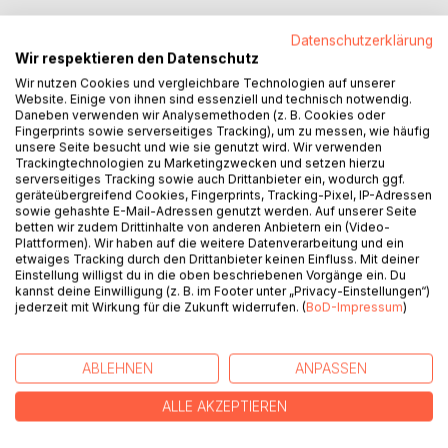
Mein persönliches Abenteuer fing mit meiner Geburt an.
Datenschutzerklärung
Wobei...eigentlich startete es viel früher. Ich erinnere mich
Wir respektieren den Datenschutz
genau an meinen alten Wohnplatz - da war Mamas Stimme
Wir nutzen Cookies und vergleichbare Technologien auf unserer
noch weit entfernt. Und dann kam ein Tag, der alles
Website. Einige von ihnen sind essenziell und technisch notwendig.
veränderte.
Daneben verwenden wir Analysemethoden (z. B. Cookies oder
Fingerprints sowie serverseitiges Tracking), um zu messen, wie häufig
unsere Seite besucht und wie sie genutzt wird. Wir verwenden
Aus der Sicht meines Sohnes teile ich einige Momente
Trackingtechnologien zu Marketingzwecken und setzen hierzu
seiner ersten Lebensjahre. Lehren, Briefe, Geschichten,
serverseitiges Tracking sowie auch Drittanbieter ein, wodurch ggf.
Fragen, Erfahrungen und vor allem Wunder begleiten ihn
geräteübergreifend Cookies, Fingerprints, Tracking-Pixel, IP-Adressen
sowie gehashte E-Mail-Adressen genutzt werden. Auf unserer Seite
durch diese Seiten, in denen ich versuche ihm den Weg zu
betten wir zudem Drittinhalte von anderen Anbietern ein (Video-
weisen und ihm bei der Entdeckung des Glücks zu helfen.
Plattformen). Wir haben auf die weitere Datenverarbeitung und ein
etwaiges Tracking durch den Drittanbieter keinen Einfluss. Mit deiner
Einstellung willigst du in die oben beschriebenen Vorgänge ein. Du
>>Lebe so, als wäre alles ein Wunder.<<
kannst deine Einwilligung (z. B. im Footer unter „Privacy-Einstellungen“)
jederzeit mit Wirkung für die Zukunft widerrufen. (
BoD-Impressum
)
AUTOR/IN
ABLEHNEN
ANPASSEN
PRESSESTIMMEN
ALLE AKZEPTIEREN
REZENSIONEN