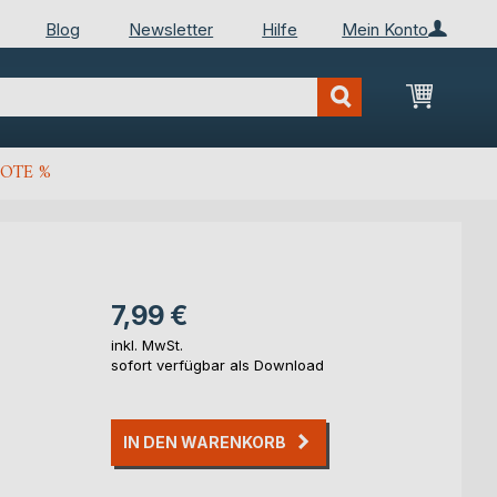
Blog
Newsletter
Hilfe
Mein Konto
Mein Wa
OTE %
7,99 €
inkl. MwSt.
sofort verfügbar als Download
IN DEN WARENKORB