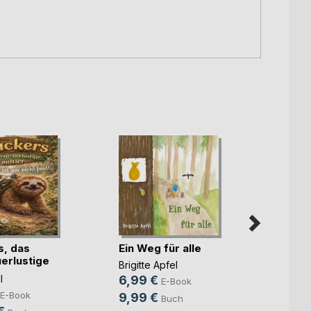
Kimmi
Günth
s, das
Ein Weg für alle
8,99
erlustige
Brigitte Apfel
19,9
l
6,99 €
E-Book
E-Book
9,99 €
Buch