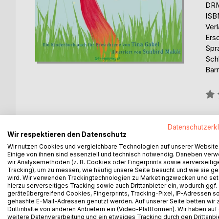
DRM
ISB
Ver
Ers
Spr
Sch
Barr
Bew
0%
erhä
Datenschutzerk
Wir respektieren den Datenschutz
Wir nutzen Cookies und vergleichbare Technologien auf unserer Website
Einige von ihnen sind essenziell und technisch notwendig. Daneben ver
wir Analysemethoden (z. B. Cookies oder Fingerprints sowie serverseitig
Tracking), um zu messen, wie häufig unsere Seite besucht und wie sie ge
BESCHREIBUNG
AUTOR/IN
PRESSES
wird. Wir verwenden Trackingtechnologien zu Marketingzwecken und se
hierzu serverseitiges Tracking sowie auch Drittanbieter ein, wodurch ggf.
geräteübergreifend Cookies, Fingerprints, Tracking-Pixel, IP-Adressen s
gehashte E-Mail-Adressen genutzt werden. Auf unserer Seite betten wir
Das Wummelchen ist ein kleines buntes Wiesengesc
Drittinhalte von anderen Anbietern ein (Video-Plattformen). Wir haben auf
lebt... bis eines Tages ein grauer Gedanke sich ein
weitere Datenverarbeitung und ein etwaiges Tracking durch den Drittanbi