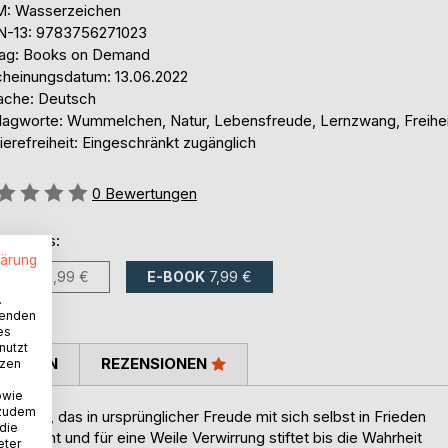
: Wasserzeichen
N-13: 9783756271023
lag: Books on Demand
cheinungsdatum: 13.06.2022
ache: Deutsch
lagworte: Wummelchen, Natur, Lebensfreude, Lernzwang, Freihei
ierefreiheit: Eingeschränkt zugänglich
ertung::
0
Bewertungen
ltlich als:
lärung
BUCH
19,99 €
E-BOOK
7,99 €
.
wenden
es
nutzt
TIMMEN
REZENSIONEN
tzen
owie
 zudem
höpf, das in ursprünglicher Freude mit sich selbst in Frieden
 die
schleicht und für eine Weile Verwirrung stiftet bis die Wahrheit
eter