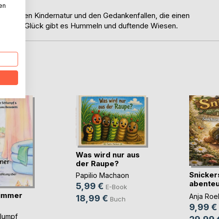
nen
lücklichen Kindernatur und den Gedankenfallen, die einen
.. zum Glück gibt es Hummeln und duftende Wiesen.
D
Was wird nur aus
der Raupe?
Snicker
Papilio Machaon
abenteu
5,99 €
E-Book
Faultier
immer
Anja Roel
18,99 €
Buch
9,99 €
hlumpf