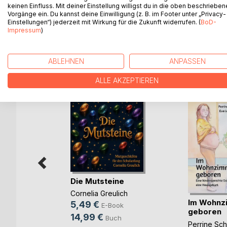
wieder ans Licht kommen darf.
keinen Einfluss. Mit deiner Einstellung willigst du in die oben beschriebe
Vorgänge ein. Du kannst deine Einwilligung (z. B. im Footer unter „Privacy-
Das Buch erzählt die Geschichte von der reinen, g
Einstellungen“) jederzeit mit Wirkung für die Zukunft widerrufen. (
BoD-
manchmal ganz schön unglücklich machen können.
Impressum
)
ABLEHNEN
ANPASSEN
WEITERE TITEL BEI
Bo
ALLE AKZEPTIEREN
Die Mutsteine
Cornelia Greulich
Im Wohnz
5,49 €
E-Book
im
geboren
14,99 €
Buch
rgang
Perrine Sc