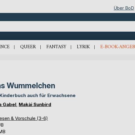
Über BoD
NCE
QUEER
FANTASY
LYRIK
E-BOOK-ANGEB
as Wummelchen
 Kinderbuch auch für Erwachsene
a Gabel
,
Makài Sunbird
lesen & Vorschule (3-6)
UB
 MB