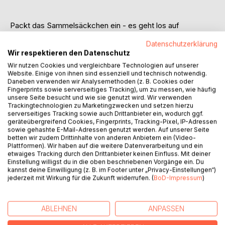
Packt das Sammelsäckchen ein - es geht los auf
Kräutertour!
Datenschutzerklärung
Wir respektieren den Datenschutz
Wissen von damals, vermittelt auf dem wissenschaftlich
Wir nutzen Cookies und vergleichbare Technologien auf unserer
aktuellsten Stand von heute, mit dem nötigen Bewusstsein
Website. Einige von ihnen sind essenziell und technisch notwendig.
für den Schutz der Natur von morgen - dafür steht
Daneben verwenden wir Analysemethoden (z. B. Cookies oder
kräutertom. Auf den Kräutertouren und -events im und ums
Fingerprints sowie serverseitiges Tracking), um zu messen, wie häufig
unsere Seite besucht und wie sie genutzt wird. Wir verwenden
Ruhrgebiet kamen schon viele in den Genuss zeitgemäßer
Trackingtechnologien zu Marketingzwecken und setzen hierzu
Kräuterkunde mit Humor und ganz viel Spaß am Sammeln,
serverseitiges Tracking sowie auch Drittanbieter ein, wodurch ggf.
Verarbeiten und Genießen. Für alle, denen der Weg dorthin
geräteübergreifend Cookies, Fingerprints, Tracking-Pixel, IP-Adressen
sowie gehashte E-Mail-Adressen genutzt werden. Auf unserer Seite
bisher zu weit war oder die ihre dort entfachte
betten wir zudem Drittinhalte von anderen Anbietern ein (Video-
Begeisterung für die Wildpflanzen vor unserer Haustür
Plattformen). Wir haben auf die weitere Datenverarbeitung und ein
vertiefen wollen, gibt es jetzt Das Wildkräuter Handbuch.
etwaiges Tracking durch den Drittanbieter keinen Einfluss. Mit deiner
Einstellung willigst du in die oben beschriebenen Vorgänge ein. Du
kannst deine Einwilligung (z. B. im Footer unter „Privacy-Einstellungen“)
Uns erwarten ausführliche Pflanzenporträts für eine
jederzeit mit Wirkung für die Zukunft widerrufen. (
BoD-Impressum
)
zielsichere Bestimmung, vielseitige Rezepte mitsamt allen
ernährungsphysiologisch relevanten Informationen rund um
die essbaren Kräuter, sowie Hinweise zu besonderen
ABLEHNEN
ANPASSEN
Lebensphasen wie Schwangerschaft und Stillzeit und