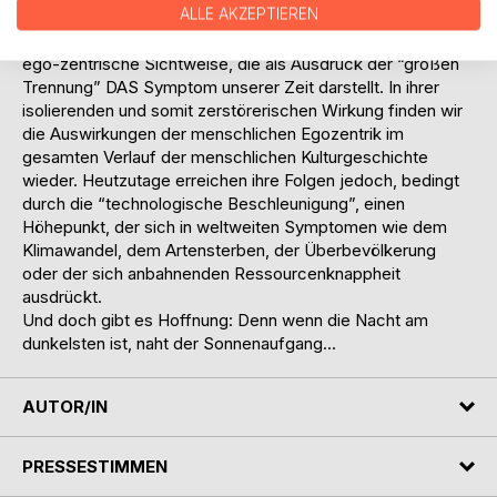
ALLE AKZEPTIEREN
Fähigkeit, das Leben aus der Perspektive des “Ganzen”
wahrzunehmen. Alles was ihm jetzt noch bleibt, ist eine
ego-zentrische Sichtweise, die als Ausdruck der “großen
Trennung” DAS Symptom unserer Zeit darstellt. In ihrer
isolierenden und somit zerstörerischen Wirkung finden wir
die Auswirkungen der menschlichen Egozentrik im
gesamten Verlauf der menschlichen Kulturgeschichte
wieder. Heutzutage erreichen ihre Folgen jedoch, bedingt
durch die “technologische Beschleunigung”, einen
Höhepunkt, der sich in weltweiten Symptomen wie dem
Klimawandel, dem Artensterben, der Überbevölkerung
oder der sich anbahnenden Ressourcenknappheit
ausdrückt.
Und doch gibt es Hoffnung: Denn wenn die Nacht am
dunkelsten ist, naht der Sonnenaufgang...
AUTOR/IN
PRESSESTIMMEN