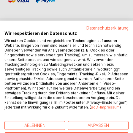
Datenschutzerklärung
BESCHREIBUNG
Wir respektieren den Datenschutz
Wir nutzen Cookies und vergleichbare Technologien auf unserer
Website. Einige von ihnen sind essenziell und technisch notwendig.
Die “zellulare Resonanz” - die Fähigkeit zum Mitgefühl -
Daneben verwenden wir Analysemethoden (z. B. Cookies oder
Fingerprints sowie serverseitiges Tracking), um zu messen, wie häufig
stellt die Blüte des menschlichen Wachstumsprozesses
unsere Seite besucht und wie sie genutzt wird. Wir verwenden
dar, die ihn auf ganz natürliche Weise mit seiner Umwelt
Trackingtechnologien zu Marketingzwecken und setzen hierzu
verbindet. Im Laufe der menschlichen Kulturgeschichte
serverseitiges Tracking sowie auch Drittanbieter ein, wodurch ggf.
geräteübergreifend Cookies, Fingerprints, Tracking-Pixel, IP-Adressen
entwickelte sich bedingt durch den technologischen
sowie gehashte E-Mail-Adressen genutzt werden. Auf unserer Seite
Fortschritt eine Entwicklungsspirale, in Folge derer der
betten wir zudem Drittinhalte von anderen Anbietern ein (Video-
Mensch die Fähigkeit zur "zellularen Resonanz" einbüßte.
Plattformen). Wir haben auf die weitere Datenverarbeitung und ein
etwaiges Tracking durch den Drittanbieter keinen Einfluss. Mit deiner
So klein diese Störung auf den ersten Blick auch
Einstellung willigst du in die oben beschriebenen Vorgänge ein. Du
erscheinen mag, ihre Auswirkungen sind mehr als
kannst deine Einwilligung (z. B. im Footer unter „Privacy-Einstellungen“)
spektakulär - denn diese Störung führte den einzelnen
jederzeit mit Wirkung für die Zukunft widerrufen. (
BoD-Impressum
)
Menschen und somit auch die Gesellschaft als Ganzes in
die “große Trennung” vom Ganzen des Lebens…
Ohne die Fähigkeit zur “zellularen Resonanz” - zum
ABLEHNEN
ANPASSEN
Mitgefühl - verliert der Mensch notwendigerweise die