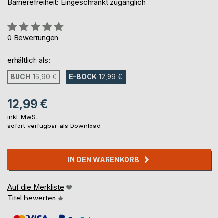
Barrierefreiheit: Eingeschränkt zugänglich
Bewertung::
0%
0
Bewertungen
erhältlich als:
BUCH
16,90 €
E-BOOK
12,99 €
12,99 €
inkl. MwSt.
sofort verfügbar als Download
IN DEN WARENKORB
Auf die Merkliste
Titel bewerten