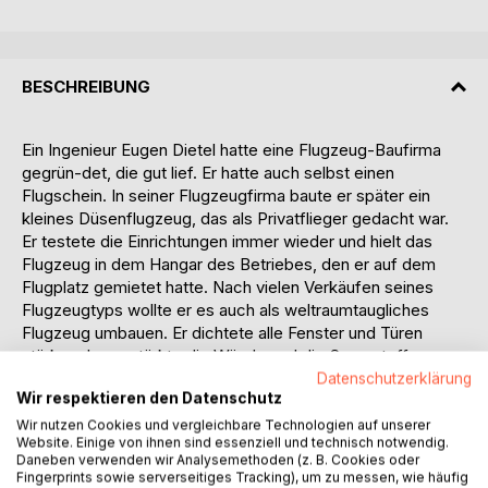
BESCHREIBUNG
Ein Ingenieur Eugen Dietel hatte eine Flugzeug-Baufirma
gegrün-det, die gut lief. Er hatte auch selbst einen
Flugschein. In seiner Flugzeugfirma baute er später ein
kleines Düsenflugzeug, das als Privatflieger gedacht war.
Er testete die Einrichtungen immer wieder und hielt das
Flugzeug in dem Hangar des Betriebes, den er auf dem
Flugplatz gemietet hatte. Nach vielen Verkäufen seines
Flugzeugtyps wollte er es auch als weltraumtaugliches
Flugzeug umbauen. Er dichtete alle Fenster und Türen
stärker ab, verstärkte die Wände und die Sauerstoff-
Versorgung. Danach machte er die ersten Probeflüge. Die
Datenschutzerklärung
Wir respektieren den Datenschutz
Sauerstoffversorgung schaltete sich erst in großer Höhe
ein, als das Flugzeug durch Umkreisungen der Erde endlich
Wir nutzen Cookies und vergleichbare Technologien auf unserer
Website. Einige von ihnen sind essenziell und technisch notwendig.
oberhalb der Atmosphäre war. Nach den ersten Flügen
Daneben verwenden wir Analysemethoden (z. B. Cookies oder
kehrte er recht schnell zurück. Eugen und seine Leute
Fingerprints sowie serverseitiges Tracking), um zu messen, wie häufig