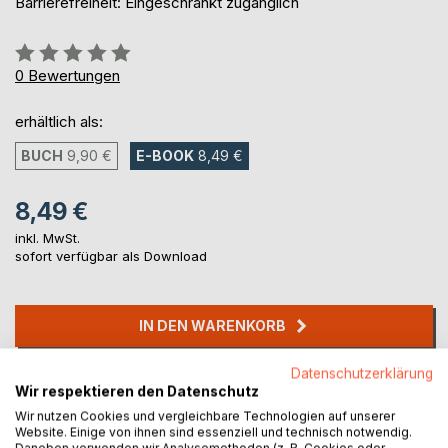
Barrierefreiheit: Eingeschränkt zugänglich
Bewertung::
0%
0
Bewertungen
erhältlich als:
BUCH
9,90 €
E-BOOK
8,49 €
8,49 €
inkl. MwSt.
sofort verfügbar als Download
IN DEN WARENKORB
Datenschutzerklärung
Auf die Merkliste
Wir respektieren den Datenschutz
Titel bewerten
Wir nutzen Cookies und vergleichbare Technologien auf unserer
Website. Einige von ihnen sind essenziell und technisch notwendig.
Daneben verwenden wir Analysemethoden (z. B. Cookies oder