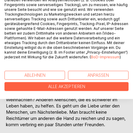
Fingerprints sowie serverseitiges Tracking), um zu messen, wie häufig
unsere Seite besucht und wie sie genutzt wird. Wir verwenden
Trackingtechnologien zu Marketingzwecken und setzen hierzu
serverseitiges Tracking sowie auch Drittanbieter ein, wodurch ggf.
geräteübergreifend Cookies, Fingerprints, Tracking-Pixel, IP-Adressen
sowie gehashte E-Mail-Adressen genutzt werden. Auf unserer Seite
BESCHREIBUNG
betten wir zudem Drittinhalte von anderen Anbietern ein (Video-
Plattformen). Wir haben auf die weitere Datenverarbeitung und ein
etwaiges Tracking durch den Drittanbieter keinen Einfluss. Mit deiner
Einstellung willigst du in die oben beschriebenen Vorgänge ein. Du
Hier handelt es sich um eine ergreifende
kannst deine Einwilligung (z. B. im Footer unter „Privacy-Einstellungen“)
Weihnachtsgeschichte. Das Hausmeister Ehepaar von
jederzeit mit Wirkung für die Zukunft widerrufen. (
BoD-Impressum
)
Schloss Neuschwanstein, selbst kinderlos, nimmt sich
jedes Jahr zu Weihnachten Obdachlosen, insbesondere
Kindern, an. Doch in diesem einen Jahr kommt alles anders,
ABLEHNEN
ANPASSEN
es läuft nicht so problemlos wie sonst.
ALLE AKZEPTIEREN
Weihnachten ist die Jahreszeit, in der es nicht um Nehmen,
sondern um Geben geht. Was ist der Sinn von
Weihnachten? Anderen Menschen, die es schwerer im
Leben haben, zu helfen. Es geht um die Liebe unter den
Menschen, um Nächstenliebe. Man braucht keine
Reichtümer um anderen die Hand zu reichen und zu sagen,
komm verbring ein paar Stunden unter Freunden.