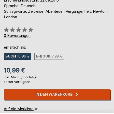
Erscheinungsdatum: 22.09.2016
Sprache: Deutsch
Schlagworte: Zeitreise, Abenteuer, Vergangenheit, Newton,
London
Bewertung::
0%
0
Bewertungen
erhältlich als:
BUCH
10,99 €
E-BOOK
7,99 €
10,99 €
inkl. MwSt. /
portofrei
sofort verfügbar
IN DEN WARENKORB
Auf die Merkliste