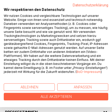
Titel bewerten
Datenschutzerklärung
Wir respektieren den Datenschutz
Wir nutzen Cookies und vergleichbare Technologien auf unserer
Website. Einige von ihnen sind essenziell und technisch notwendig.
Daneben verwenden wir Analysemethoden (z. B. Cookies oder
Fingerprints sowie serverseitiges Tracking), um zu messen, wie häufig
unsere Seite besucht und wie sie genutzt wird. Wir verwenden
Trackingtechnologien zu Marketingzwecken und setzen hierzu
BESCHREIBUNG
serverseitiges Tracking sowie auch Drittanbieter ein, wodurch ggf.
geräteübergreifend Cookies, Fingerprints, Tracking-Pixel, IP-Adressen
sowie gehashte E-Mail-Adressen genutzt werden. Auf unserer Seite
betten wir zudem Drittinhalte von anderen Anbietern ein (Video-
Mit Katharinas und Johns Abenteuer ist es längst noch nicht
Plattformen). Wir haben auf die weitere Datenverarbeitung und ein
zu Ende. Schließlich stecken die beiden Geschwister
etwaiges Tracking durch den Drittanbieter keinen Einfluss. Mit deiner
mitten im 17. Jahrhundert fest, weil ihnen die beiden Steine
Einstellung willigst du in die oben beschriebenen Vorgänge ein. Du
kannst deine Einwilligung (z. B. im Footer unter „Privacy-Einstellungen“)
abhanden gekommen sind, mit denen sie zurück in ihr
jederzeit mit Wirkung für die Zukunft widerrufen. (
BoD-Impressum
)
Jahrhundert kommen. Um die Rückreise antreten zu
können, müssen vorerst noch einige Hindernisse
überwunden werden.
ABLEHNEN
ANPASSEN
ALLE AKZEPTIEREN
AUTOR/IN