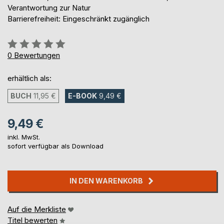
Verantwortung zur Natur
Barrierefreiheit: Eingeschränkt zugänglich
Bewertung::
0%
0
Bewertungen
erhältlich als:
BUCH
11,95 €
E-BOOK
9,49 €
9,49 €
inkl. MwSt.
sofort verfügbar als Download
IN DEN WARENKORB
Auf die Merkliste
Titel bewerten