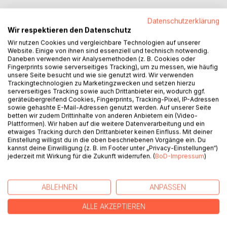
Datenschutzerklärung
Wir respektieren den Datenschutz
Wir nutzen Cookies und vergleichbare Technologien auf unserer
Website. Einige von ihnen sind essenziell und technisch notwendig.
Daneben verwenden wir Analysemethoden (z. B. Cookies oder
Fingerprints sowie serverseitiges Tracking), um zu messen, wie häufig
BESCHREIBUNG
unsere Seite besucht und wie sie genutzt wird. Wir verwenden
Trackingtechnologien zu Marketingzwecken und setzen hierzu
serverseitiges Tracking sowie auch Drittanbieter ein, wodurch ggf.
geräteübergreifend Cookies, Fingerprints, Tracking-Pixel, IP-Adressen
Nach jahrzehntelanger beruflicher Laufbahn als Architekt
sowie gehashte E-Mail-Adressen genutzt werden. Auf unserer Seite
und Bauunternehmer hat der Autor auf Anraten der Ärzte, in
betten wir zudem Drittinhalte von anderen Anbietern ein (Video-
Abstimmung mit seiner Frau, den vorzeitigen Ausstieg aus
Plattformen). Wir haben auf die weitere Datenverarbeitung und ein
etwaiges Tracking durch den Drittanbieter keinen Einfluss. Mit deiner
dem Berufsleben vollzogen.
Einstellung willigst du in die oben beschriebenen Vorgänge ein. Du
Diese Entscheidung ermöglichte gleichzeitig den Abschied
kannst deine Einwilligung (z. B. im Footer unter „Privacy-Einstellungen“)
von einem gesellschaftlichen Dasein, welches in vielen
jederzeit mit Wirkung für die Zukunft widerrufen. (
BoD-Impressum
)
Symptomen als krank gewertet werden muss.
Das Buch beschreibt die Suche nach dem wahren
ABLEHNEN
ANPASSEN
Lebenswert an einem friedlichen, naturnahen und abseits
gelegenen Ort.
ALLE AKZEPTIEREN
Diese Anforderungen erfüllten sich in Spanien, in einem
küstennah gelegenen Hochtal, Pinien bewaldet, inmitten