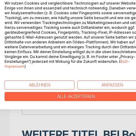
Lehrweisen erfolgreicher westlicher und asiatisch
Wir nutzen Cookies und vergleichbare Technologien auf unserer Website
Einige von ihnen sind essenziell und technisch notwendig. Daneben ver
offen und blickt dazu 2500 Jahre in die Vergangen
wir Analysemethoden (z. B. Cookies oder Fingerprints sowie serverseitig
strategischen Ansätze, destilliert sie zu einem g
Tracking), um zu messen, wie häufig unsere Seite besucht und wie sie ge
wissenschaftlich fundierte Weise ein universelles
wird. Wir verwenden Trackingtechnologien zu Marketingzwecken und se
hierzu serverseitiges Tracking sowie auch Drittanbieter ein, wodurch ggf.
geräteübergreifend Cookies, Fingerprints, Tracking-Pixel, IP-Adressen s
- Strategen denken in Mustern -
gehashte E-Mail-Adressen genutzt werden. Auf unserer Seite betten wir
Drittinhalte von anderen Anbietern ein (Video-Plattformen). Wir haben auf
weitere Datenverarbeitung und ein etwaiges Tracking durch den Drittanbi
Diese Muster, auch Strategische Prinzipien genan
keinen Einfluss. Mit deiner Einstellung willigst du in die oben beschriebe
sind erlernbar und in ihrer Anzahl begrenzt. Entsc
Vorgänge ein. Du kannst deine Einwilligung (z. B. im Footer unter „Privacy-
Ebenen und Bereiche benötigen dieses Wissen, da 
Einstellungen“) jederzeit mit Wirkung für die Zukunft widerrufen. (
BoD-
Impressum
)
richtet sich somit an alle Strategielehrende, welch
kulturübergreifenden Strategieperspektive. Aber
vollständige Vokabular der Strategie, bestehend au
ABLEHNEN
ANPASSEN
Weise dargeboten wird. Durch das sukzessive Erler
Kompetenz. Sie befähigt ihn Komplexität zu reduzi
ALLE AKZEPTIEREN
vermeiden und letztendlich effizienter und gelas
Herausforderungen des 21. Jahrhunderts ist dieses 
WEITERE TITEL BEI
Bo