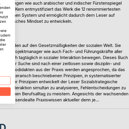
er Strategen wie auch arabischer und indischer Fürstenspiegel
.
wenden
heit. Im Kern entmystifiziert das Werk die 12 renommiertesten
es
anzheitlichen System und ermöglicht dadurch dem Leser auf
nutzt
 strategisches Mindset zu entwickeln.
tzen
owie
 zudem
 die
eter
nt, gründen auf den Gesetzmäßigkeiten der sozialen Welt. Sie
nen
heider, Projektmanager wie auch Fach- und Führungskräfte aller
sie sich tagtäglich in sozialer Interaktion bewegen. Dieses Buch
e auf der Suche sind nach einer zeitlosen sowie disziplin- und
 auch Autodidakten aus der Praxis werden angesprochen, da das
s 153 literarisch beschriebenen Prinzipien, in systematisierter
nen der Prinzipien entwickelt der Leser Sozialstrategische
eren, Interaktion simultan zu analysieren, Fehlentscheidungen zu
sener seinen Berufsalltag zu meistern. Angesichts der wachsenden
jahrtausendealte Praxiswissen aktueller denn je...
D