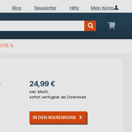
Blog
Newsletter
Hilfe
Mein Konto
Mein Wa
OTE %
e
24,99 €
inkl. MwSt.
sofort verfügbar als Download
IN DEN WARENKORB