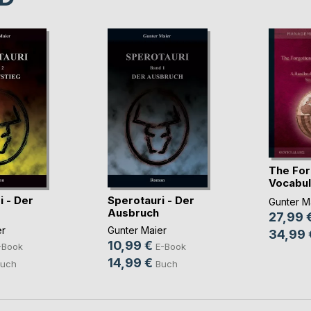
The For
Vocabul
Strate(..
i - Der
Sperotauri - Der
Gunter M
Ausbruch
27,99 
er
Gunter Maier
34,99 
10,99 €
-Book
E-Book
14,99 €
uch
Buch