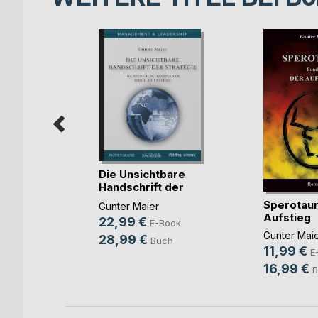
Die Unsichtbare
Handschrift der
St(...)
Sperotaur
ächer
Gunter Maier
Aufstieg
22,99 €
ok
E-Book
Gunter Mai
28,99 €
ch
Buch
11,99 €
E
16,99 €
B