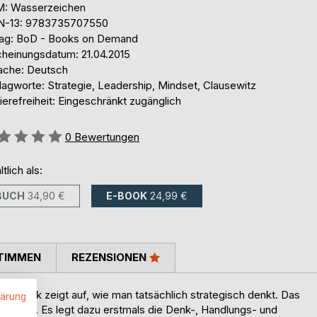
: Wasserzeichen
N-13: 9783735707550
lag: BoD - Books on Demand
cheinungsdatum: 21.04.2015
ache: Deutsch
lagworte: Strategie, Leadership, Mindset, Clausewitz
ierefreiheit: Eingeschränkt zugänglich
ertung::
0
Bewertungen
ltlich als:
BUCH
34,90 €
E-BOOK
24,99 €
TIMMEN
REZENSIONEN
ziges Werk zeigt auf, wie man tatsächlich strategisch denkt. Das
lärung
e Lücke. Es legt dazu erstmals die Denk-, Handlungs- und