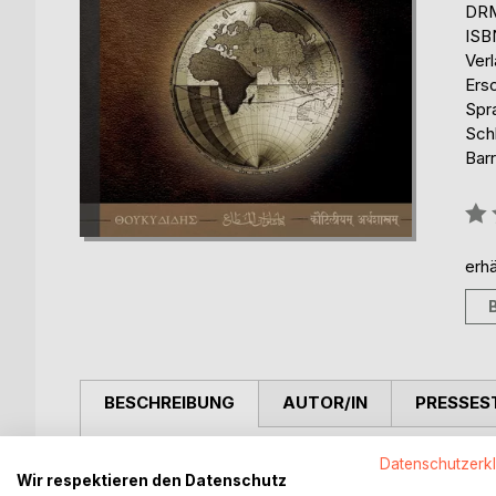
DRM
ISB
Ver
Ers
Spr
Sch
Barr
Bew
0%
erhä
BESCHREIBUNG
AUTOR/IN
PRESSES
Strategieliteratur gibt es reichlich. Doch kein ein
Datenschutzerk
Wir respektieren den Datenschutz
vergessene Vokabular der Strategie schließt dies