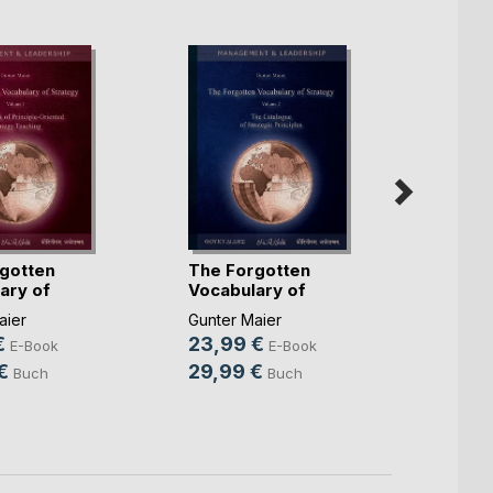
gotten
The Forgotten
Die v
ary of
Vocabulary of
Gramm
.)
Strate(...)
Strat
aier
Gunter Maier
Gunter
€
23,99 €
21,9
E-Book
E-Book
€
29,99 €
26,9
Buch
Buch