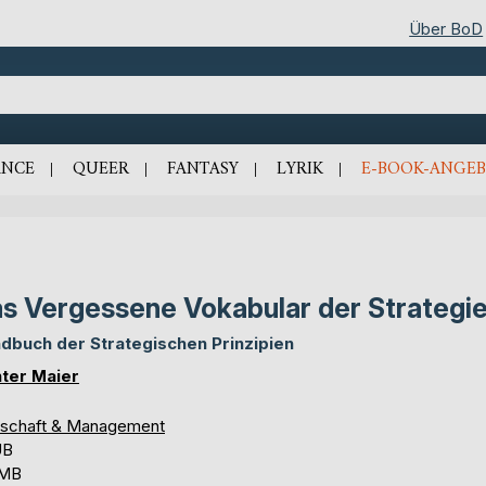
Über BoD
NCE
QUEER
FANTASY
LYRIK
E-BOOK-ANGEB
s Vergessene Vokabular der Strategi
dbuch der Strategischen Prinzipien
ter Maier
tschaft & Management
UB
 MB