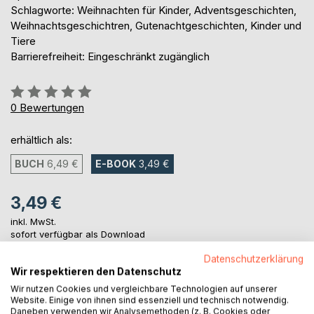
Schlagworte: Weihnachten für Kinder, Adventsgeschichten,
Weihnachtsgeschichtren, Gutenachtgeschichten, Kinder und
Tiere
Barrierefreiheit: Eingeschränkt zugänglich
Bewertung::
0%
0
Bewertungen
erhältlich als:
BUCH
6,49 €
E-BOOK
3,49 €
3,49 €
inkl. MwSt.
sofort verfügbar als Download
Datenschutzerklärung
Wir respektieren den Datenschutz
IN DEN WARENKORB
Wir nutzen Cookies und vergleichbare Technologien auf unserer
Website. Einige von ihnen sind essenziell und technisch notwendig.
Daneben verwenden wir Analysemethoden (z. B. Cookies oder