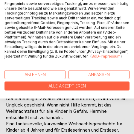
Auf die Merkliste
Fingerprints sowie serverseitiges Tracking), um zu messen, wie häufig
unsere Seite besucht und wie sie genutzt wird. Wir verwenden
Titel bewerten
Trackingtechnologien zu Marketingzwecken und setzen hierzu
serverseitiges Tracking sowie auch Drittanbieter ein, wodurch ggf.
geräteübergreifend Cookies, Fingerprints, Tracking-Pixel, IP-Adressen
sowie gehashte E-Mail-Adressen genutzt werden. Auf unserer Seite
betten wir zudem Drittinhalte von anderen Anbietern ein (Video-
Plattformen). Wir haben auf die weitere Datenverarbeitung und ein
etwaiges Tracking durch den Drittanbieter keinen Einfluss. Mit deiner
Einstellung willigst du in die oben beschriebenen Vorgänge ein. Du
kannst deine Einwilligung (z. B. im Footer unter „Privacy-Einstellungen“)
BESCHREIBUNG
jederzeit mit Wirkung für die Zukunft widerrufen. (
BoD-Impressum
)
Hermine, die Eule, hat große Sorgen. Wird es der
ABLEHNEN
ANPASSEN
Weihnachtsmann bei diesem Schneesturm schaffen,
rechtzeitig für alle Menschen- und Tierkinder die
ALLE AKZEPTIEREN
Geschenke zu verteilen?
Der berechtigte Zweifel wurde übertroffen, als im Wald ein
Unglück geschieht. Wenn nicht Hilfe kommt, ist das
Weihnachtsfest für alle Kinder in Gefahr. Hermine
entschließt sich zu handeln.
Eine fantasievolle, kurzweilige Weihnachtsgeschichte für
Kinder ab 4 Jahren und für Erstleserinnen und Erstleser.