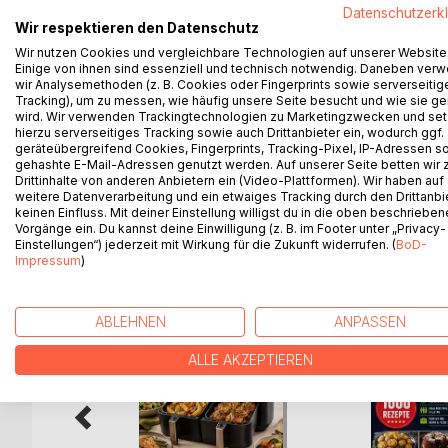
Herzlich Willkommen zum Club der „Trink- und Part
Datenschutzerk
Wir respektieren den Datenschutz
Für die meisten Menschen sind Partys und Feierli
Wir nutzen Cookies und vergleichbare Technologien auf unserer Website
Einige von ihnen sind essenziell und technisch notwendig. Daneben ver
ein ausgetrockneter Brunnen in der Sahara. Aus die
wir Analysemethoden (z. B. Cookies oder Fingerprints sowie serverseitig
überhaupt. Der Trink-Genuss wird umso schöner, w
Tracking), um zu messen, wie häufig unsere Seite besucht und wie sie ge
Trink- und Partyspielen kombiniert. Dieses Buch ste
wird. Wir verwenden Trackingtechnologien zu Marketingzwecken und se
hierzu serverseitiges Tracking sowie auch Drittanbieter ein, wodurch ggf.
bringen und für jede Menge Heiterkeit und Spaß s
geräteübergreifend Cookies, Fingerprints, Tracking-Pixel, IP-Adressen s
gehashte E-Mail-Adressen genutzt werden. Auf unserer Seite betten wir
Drittinhalte von anderen Anbietern ein (Video-Plattformen). Wir haben auf
weitere Datenverarbeitung und ein etwaiges Tracking durch den Drittanbi
keinen Einfluss. Mit deiner Einstellung willigst du in die oben beschriebe
WEITERE TITEL BEI
Bo
Vorgänge ein. Du kannst deine Einwilligung (z. B. im Footer unter „Privacy-
Einstellungen“) jederzeit mit Wirkung für die Zukunft widerrufen. (
BoD-
Impressum
)
ABLEHNEN
ANPASSEN
ALLE AKZEPTIEREN