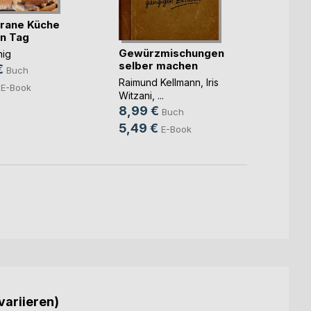
rane Küche
Wenn
en Tag
Mensc
Gewürzmischungen
nig
ne(...)
selber machen
Aless
€
Buch
10,9
Raimund Kellmann
,
Iris
E-Book
Witzani
, ...
8,99 €
Buch
5,49 €
E-Book
variieren)