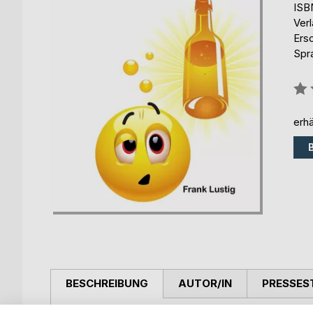
ISB
Ver
Ers
Spr
Bew
0%
erhä
BESCHREIBUNG
AUTOR/IN
PRESSES