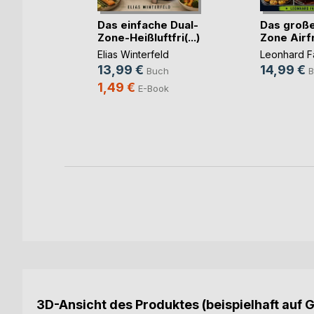
Das einfache Dual-
Das große
Zone-Heißluftfri(...)
Zone Airfr
h
Elias Winterfeld
Leonhard F
13,99 €
14,99 €
Buch
B
ch
1,49 €
E-Book
3D-Ansicht des Produktes (beispielhaft auf 