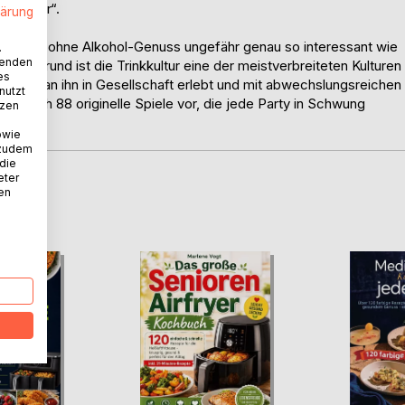
yspieler“.
lärung
chkeiten ohne Alkohol-Genuss ungefähr genau so interessant wie
.
wenden
sem Grund ist die Trinkkultur eine der meistverbreiteten Kulturen
es
enn man ihn in Gesellschaft erlebt und mit abwechslungsreichen
nutzt
llt Euch 88 originelle Spiele vor, die jede Party in Schwung
tzen
orgen.
owie
 zudem
 die
eter
nen
D