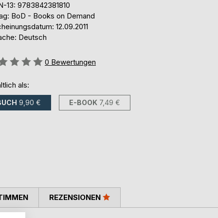
N-13: 9783842381810
lag: BoD - Books on Demand
cheinungsdatum: 12.09.2011
ache: Deutsch
ertung::
0
Bewertungen
ltlich als:
BUCH
9,90 €
E-BOOK
7,49 €
TIMMEN
REZENSIONEN