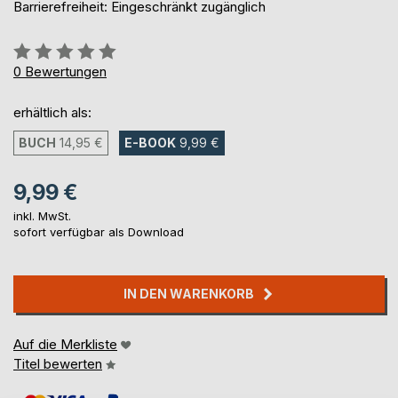
Barrierefreiheit: Eingeschränkt zugänglich
Bewertung::
0%
0
Bewertungen
erhältlich als:
BUCH
14,95 €
E-BOOK
9,99 €
9,99 €
inkl. MwSt.
sofort verfügbar als Download
IN DEN WARENKORB
Auf die Merkliste
Titel bewerten