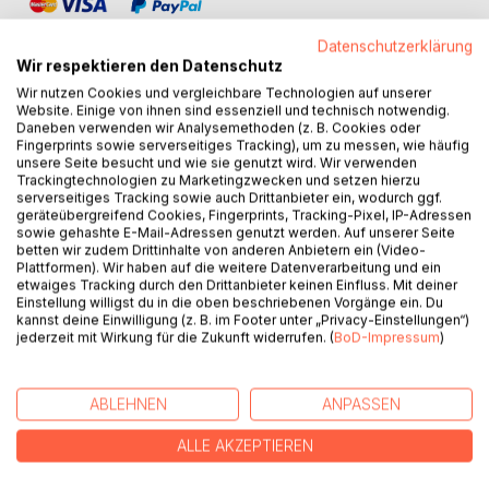
Datenschutzerklärung
Wir respektieren den Datenschutz
Wir nutzen Cookies und vergleichbare Technologien auf unserer
Website. Einige von ihnen sind essenziell und technisch notwendig.
BESCHREIBUNG
Daneben verwenden wir Analysemethoden (z. B. Cookies oder
Fingerprints sowie serverseitiges Tracking), um zu messen, wie häufig
unsere Seite besucht und wie sie genutzt wird. Wir verwenden
Trackingtechnologien zu Marketingzwecken und setzen hierzu
Die richtigen Worte zu finden, sich und sein Geschäft in
serverseitiges Tracking sowie auch Drittanbieter ein, wodurch ggf.
wenigen Sätzen hochinteressant vorzustellen - das ist
geräteübergreifend Cookies, Fingerprints, Tracking-Pixel, IP-Adressen
fundamental wichtig für den Networker, der Partner für sein
sowie gehashte E-Mail-Adressen genutzt werden. Auf unserer Seite
betten wir zudem Drittinhalte von anderen Anbietern ein (Video-
MLM-System oder seinen Strukturvertrieb gewinnen will.
Plattformen). Wir haben auf die weitere Datenverarbeitung und ein
Wenn er einen neuen Kontakt knüpft, hängt viel von den
etwaiges Tracking durch den Drittanbieter keinen Einfluss. Mit deiner
ersten Worten ab, die er über sich und seine
Einstellung willigst du in die oben beschriebenen Vorgänge ein. Du
kannst deine Einwilligung (z. B. im Footer unter „Privacy-Einstellungen“)
Geschäftsgelegenheit spricht. Das REKRU-TIER Tobias
jederzeit mit Wirkung für die Zukunft widerrufen. (
BoD-Impressum
)
Schlosser, erfahrener Spezialist für Direktkontakt und
Recruiting, erklärt in diesem Buch, wie man es richtig
macht. Er erzählt in unterhaltsamem Plauderton aus seiner
ABLEHNEN
ANPASSEN
eigenen Praxis und entwickelt dabei die Grundprinzipien,
wie man aus wenigen Sätzen eine gute Elevator Pitch
ALLE AKZEPTIEREN
aufbaut, mit der man jeden Zeitgenossen sofort auf sein
Geschäft neugierig macht. Dazu gibt es jede Menge