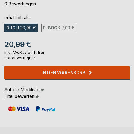
0%
0
Bewertungen
erhältlich als:
BUCH
20,99 €
E-BOOK
7,99 €
20,99 €
inkl. MwSt. /
portofrei
sofort verfügbar
IN DEN WARENKORB
Auf die Merkliste
Titel bewerten