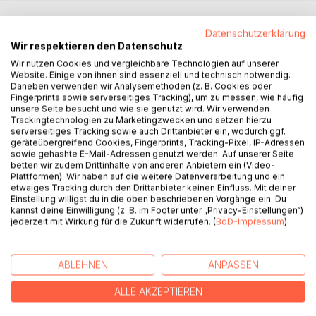
BESCHREIBUNG
Datenschutzerklärung
Wir respektieren den Datenschutz
Warum ist das Müllauto immer so traurig, wenn es durch die
Wir nutzen Cookies und vergleichbare Technologien auf unserer
Straßen unserer Stadt fährt?
Website. Einige von ihnen sind essenziell und technisch notwendig.
Daneben verwenden wir Analysemethoden (z. B. Cookies oder
Und wollt ihr wissen, was der alte Wolf Rosi und Sebastian
Fingerprints sowie serverseitiges Tracking), um zu messen, wie häufig
erzähl?
unsere Seite besucht und wie sie genutzt wird. Wir verwenden
Ihr könnt aber auch von den Erlebnissen des kleinen
Trackingtechnologien zu Marketingzwecken und setzen hierzu
serverseitiges Tracking sowie auch Drittanbieter ein, wodurch ggf.
Wassertropfens in unserem Gartenteich hören. oder wie
geräteübergreifend Cookies, Fingerprints, Tracking-Pixel, IP-Adressen
ein einfaches weißes Blatt Papier der kleinen Hannah eine
sowie gehashte E-Mail-Adressen genutzt werden. Auf unserer Seite
große Freude bereitet.
betten wir zudem Drittinhalte von anderen Anbietern ein (Video-
Plattformen). Wir haben auf die weitere Datenverarbeitung und ein
Ihr erfahrt wie sich die Ziege durch ihre Gier ins Unglück
etwaiges Tracking durch den Drittanbieter keinen Einfluss. Mit deiner
stürzt und warum es auch Raubtiere auf der Erde gibt.
Einstellung willigst du in die oben beschriebenen Vorgänge ein. Du
Aber kennt ihr den Grund, warum Gespenster des Nachts
kannst deine Einwilligung (z. B. im Footer unter „Privacy-Einstellungen“)
heulen?
jederzeit mit Wirkung für die Zukunft widerrufen. (
BoD-Impressum
)
AUTOR/IN
ABLEHNEN
ANPASSEN
ALLE AKZEPTIEREN
PRESSESTIMMEN