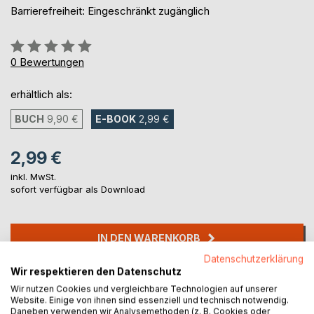
Barrierefreiheit: Eingeschränkt zugänglich
Bewertung::
0%
0
Bewertungen
erhältlich als:
BUCH
9,90 €
E-BOOK
2,99 €
2,99 €
inkl. MwSt.
sofort verfügbar als Download
IN DEN WARENKORB
Datenschutzerklärung
Wir respektieren den Datenschutz
Auf die Merkliste
Wir nutzen Cookies und vergleichbare Technologien auf unserer
Titel bewerten
Website. Einige von ihnen sind essenziell und technisch notwendig.
Daneben verwenden wir Analysemethoden (z. B. Cookies oder