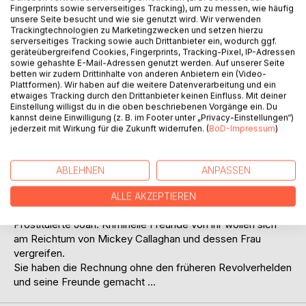
Fingerprints sowie serverseitiges Tracking), um zu messen, wie häufig
unsere Seite besucht und wie sie genutzt wird. Wir verwenden
Trackingtechnologien zu Marketingzwecken und setzen hierzu
serverseitiges Tracking sowie auch Drittanbieter ein, wodurch ggf.
geräteübergreifend Cookies, Fingerprints, Tracking-Pixel, IP-Adressen
sowie gehashte E-Mail-Adressen genutzt werden. Auf unserer Seite
betten wir zudem Drittinhalte von anderen Anbietern ein (Video-
BESCHREIBUNG
Plattformen). Wir haben auf die weitere Datenverarbeitung und ein
etwaiges Tracking durch den Drittanbieter keinen Einfluss. Mit deiner
Einstellung willigst du in die oben beschriebenen Vorgänge ein. Du
kannst deine Einwilligung (z. B. im Footer unter „Privacy-Einstellungen“)
Mickey Callaghan heiratet seine große Liebe. Sie ist
jederzeit mit Wirkung für die Zukunft widerrufen. (
BoD-Impressum
)
inzwischen durch die Machenschaften eines Verbrechers
unversehens zu großem Reichtum und zu einem riesigen
Stück Weideland gekommen. Sie beschließen, das Land
ABLEHNEN
ANPASSEN
günstig Siedlern zur Verfügung zu stellen.
Ein Freund von Mickey Callaghan setzt sich für den Bau der
ALLE AKZEPTIEREN
Eisenbahn nach Gillette ein und verliebt sich dabei in die
Prostituierte Joan. Kriminelle Freunde von ihr wollen sich
am Reichtum von Mickey Callaghan und dessen Frau
vergreifen.
Sie haben die Rechnung ohne den früheren Revolverhelden
und seine Freunde gemacht ...