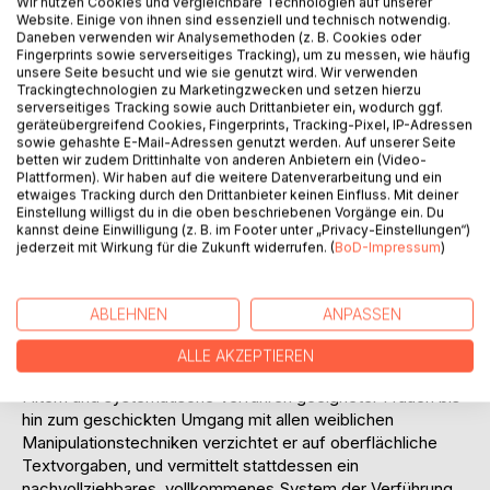
Wir nutzen Cookies und vergleichbare Technologien auf unserer
Website. Einige von ihnen sind essenziell und technisch notwendig.
Daneben verwenden wir Analysemethoden (z. B. Cookies oder
Fingerprints sowie serverseitiges Tracking), um zu messen, wie häufig
unsere Seite besucht und wie sie genutzt wird. Wir verwenden
Trackingtechnologien zu Marketingzwecken und setzen hierzu
serverseitiges Tracking sowie auch Drittanbieter ein, wodurch ggf.
geräteübergreifend Cookies, Fingerprints, Tracking-Pixel, IP-Adressen
sowie gehashte E-Mail-Adressen genutzt werden. Auf unserer Seite
BESCHREIBUNG
betten wir zudem Drittinhalte von anderen Anbietern ein (Video-
Plattformen). Wir haben auf die weitere Datenverarbeitung und ein
etwaiges Tracking durch den Drittanbieter keinen Einfluss. Mit deiner
Das Online-Dating hat sich mittlerweile als Säule der
Einstellung willigst du in die oben beschriebenen Vorgänge ein. Du
kannst deine Einwilligung (z. B. im Footer unter „Privacy-Einstellungen“)
modernen Partnersuche etabliert. Damit Männer in den
jederzeit mit Wirkung für die Zukunft widerrufen. (
BoD-Impressum
)
überlaufenen Flirtportalen nicht den Überblick verlieren,
erklärt Verführungscoach Vaas Coan in seinem ersten
Ratgeber Schritt für Schritt das System des Online-
ABLEHNEN
ANPASSEN
Datings, ohne dabei ein Blatt vor den Mund zu nehmen.
ALLE AKZEPTIEREN
Von der anfänglichen Gestaltung des Profils, über das
Filtern und systematische Verführen geeigneter Frauen bis
hin zum geschickten Umgang mit allen weiblichen
Manipulationstechniken verzichtet er auf oberflächliche
Textvorgaben, und vermittelt stattdessen ein
nachvollziehbares, vollkommenes System der Verführung