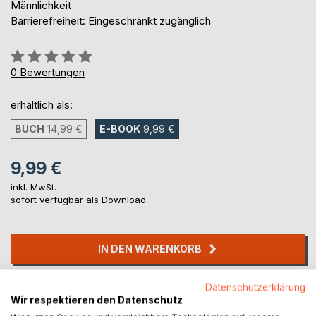
Männlichkeit
Barrierefreiheit: Eingeschränkt zugänglich
Bewertung::
0%
0
Bewertungen
erhältlich als:
BUCH
14,99 €
E-BOOK
9,99 €
9,99 €
inkl. MwSt.
sofort verfügbar als Download
IN DEN WARENKORB
Datenschutzerklärung
Auf die Merkliste
Wir respektieren den Datenschutz
Titel bewerten