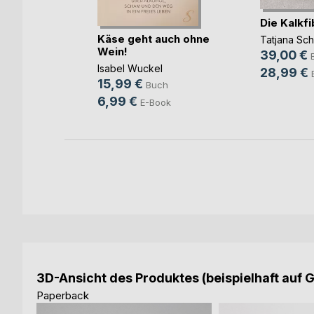
Die Kalkfi
uide für
Käse geht auch ohne
Tatjana Sc
ter
Wein!
39,00 €
orn
Isabel Wuckel
28,99 €
15,99 €
Buch
6,99 €
ok
E-Book
3D-Ansicht des Produktes (beispielhaft auf 
Paperback