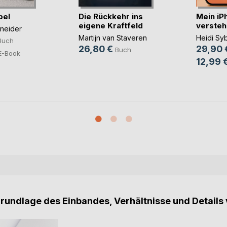
bel
Die Rückkehr ins
Mein iP
eigene Kraftfeld
verstehe
hneider
Martijn van Staveren
Heidi Syb
Buch
26,80 €
29,90 
Buch
E-Book
12,99 
Grundlage des Einbandes, Verhältnisse und Details 