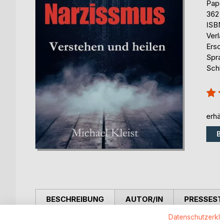
Pap
362
ISB
Ver
Ers
Spr
Sch
Bew
100
erhä
BESCHREIBUNG
AUTOR/IN
PRESSES
Datenschutzerk