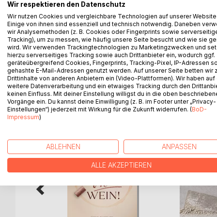
Dieses Buch ist nicht nur ein Sachbuch, das leicht
Wir respektieren den Datenschutz
wie man damit umgehen kann.
Wir nutzen Cookies und vergleichbare Technologien auf unserer Website
Einige von ihnen sind essenziell und technisch notwendig. Daneben ver
Dieses Buch gibt auch klare Anleitungen und prakt
wir Analysemethoden (z. B. Cookies oder Fingerprints sowie serverseitig
helfen kann, sich aus den Fängen des Narzissmus z
Tracking), um zu messen, wie häufig unsere Seite besucht und wie sie ge
Mut machen. Es zeigt, dass Heilung möglich ist und
wird. Wir verwenden Trackingtechnologien zu Marketingzwecken und se
Betroffener oder Angehöriger, hier findet jeder hi
hierzu serverseitiges Tracking sowie auch Drittanbieter ein, wodurch ggf.
geräteübergreifend Cookies, Fingerprints, Tracking-Pixel, IP-Adressen s
gehashte E-Mail-Adressen genutzt werden. Auf unserer Seite betten wir
Drittinhalte von anderen Anbietern ein (Video-Plattformen). Wir haben auf
weitere Datenverarbeitung und ein etwaiges Tracking durch den Drittanbi
keinen Einfluss. Mit deiner Einstellung willigst du in die oben beschriebe
WEITERE TITEL BEI
Bo
Vorgänge ein. Du kannst deine Einwilligung (z. B. im Footer unter „Privacy-
Einstellungen“) jederzeit mit Wirkung für die Zukunft widerrufen. (
BoD-
Impressum
)
ABLEHNEN
ANPASSEN
ALLE AKZEPTIEREN