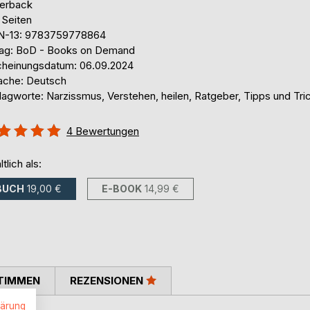
erback
 Seiten
N-13: 9783759778864
lag: BoD - Books on Demand
cheinungsdatum: 06.09.2024
ache: Deutsch
lagworte: Narzissmus, Verstehen, heilen, Ratgeber, Tipps und Tri
ertung::
4
Bewertungen
%
ltlich als:
BUCH
19,00 €
E-BOOK
14,99 €
TIMMEN
REZENSIONEN
lärung