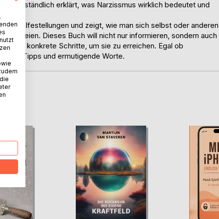
 und verständlich erklärt, was Narzissmus wirklich bedeutet und
.
wenden
ische Hilfestellungen und zeigt, wie man sich selbst oder anderen
es
u befreien. Dieses Buch will nicht nur informieren, sondern auch
nutzt
 bietet konkrete Schritte, um sie zu erreichen. Egal ob
tzen
lfreiche Tipps und ermutigende Worte.
owie
 zudem
 die
eter
nen
D