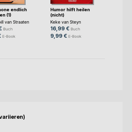
hone endlich
Humor hilft heilen
Mit ei
n (1)
(nicht)
Ewigk
ill van Straaten
Keke van Steyn
Manfr
€
16,99 €
18,0
Buch
Buch
€
9,99 €
7,99
E-Book
E-Book
variieren)