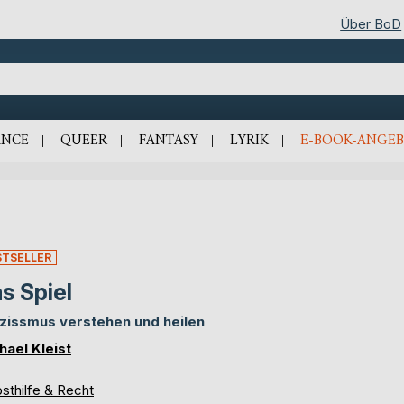
Über BoD
NCE
QUEER
FANTASY
LYRIK
E-BOOK-ANGEB
STSELLER
s Spiel
zissmus verstehen und heilen
hael Kleist
sthilfe & Recht