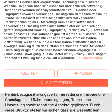
Wir nutzen Cookies und vergleichbare Technologien auf unserer
Titel bewerten
Website. Einige von ihnen sind essenziell und technisch notwendig.
Daneben verwenden wir Analysemethoden (z. B. Cookies oder
Fingerprints sowie serverseitiges Tracking), um zu messen, wie häufig
unsere Seite besucht und wie sie genutzt wird. Wir verwenden
Trackingtechnologien zu Marketingzwecken und setzen hierzu
serverseitiges Tracking sowie auch Drittanbieter ein, wodurch ggf.
geräteübergreifend Cookies, Fingerprints, Tracking-Pixel, IP-Adressen
sowie gehashte E-Mail-Adressen genutzt werden. Auf unserer Seite
betten wir zudem Drittinhalte von anderen Anbietern ein (Video-
Plattformen). Wir haben auf die weitere Datenverarbeitung und ein
BESCHREIBUNG
etwaiges Tracking durch den Drittanbieter keinen Einfluss. Mit deiner
Einstellung willigst du in die oben beschriebenen Vorgänge ein. Du
kannst deine Einwilligung (z. B. im Footer unter „Privacy-Einstellungen“)
Wir, die Autoren Michael Soffner und Torsten Schwendrat,
jederzeit mit Wirkung für die Zukunft widerrufen. (
BoD-Impressum
)
sind langjährig erfahrene Berater und Trainer im Bereich der
privaten und betrieblichen Altersvorsorge. Wir haben
zahlreiche Projekte für Versicherer, Bausparkassen und
ABLEHNEN
ANPASSEN
Fondsanbieter verantwortlich durchgeführt. Ein besonderes
ALLE AKZEPTIEREN
Augenmerk legen wir auf den Praxisnutzen unseres
Fachbuchs. Wir haben das
Rentenbezugsmitteilungsverfahren in die drei Teilbereiche
Grundlagen und Rahmenbedingungen, Technische
Umsetzung sowie rechtliche Aspekte gegliedert. Durch
diese Struktur stellen wir sicher, dass alle wesentlichen