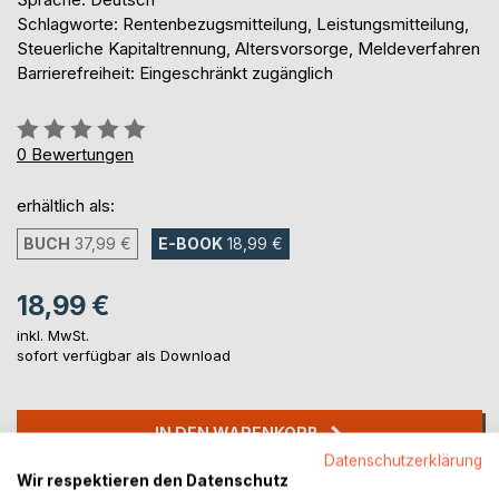
Schlagworte: Rentenbezugsmitteilung, Leistungsmitteilung,
Steuerliche Kapitaltrennung, Altersvorsorge, Meldeverfahren
Barrierefreiheit: Eingeschränkt zugänglich
Bewertung::
0%
0
Bewertungen
erhältlich als:
BUCH
37,99 €
E-BOOK
18,99 €
18,99 €
inkl. MwSt.
sofort verfügbar als Download
IN DEN WARENKORB
Datenschutzerklärung
Wir respektieren den Datenschutz
Auf die Merkliste