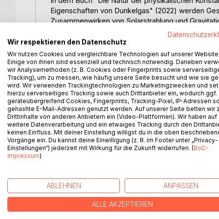
In dem Buch "Die Natur der physikalischen Kons
Eigenschaften von Dunkelgas" (2022) werden Ges
Zusammenwirken von Solarstrahlung und Gravitati
Resonanzmassen als Spiegelungs- und Reflexionst
Datenschutzerk
bekannte Ordnung der Massequantelung in der Mi
Wir respektieren den Datenschutz
Bekannt und experimentell gesichert sind lediglic
Wir nutzen Cookies und vergleichbare Technologien auf unserer Website
experimentellen Feststellung der Masse und der
Einige von ihnen sind essenziell und technisch notwendig. Daneben ver
wir Analysemethoden (z. B. Cookies oder Fingerprints sowie serverseitig
(2011-2013) war die Grundlage geschaffen worden
Tracking), um zu messen, wie häufig unsere Seite besucht und wie sie ge
Elementarteilchen der Mikrosphäre einschließlich
wird. Wir verwenden Trackingtechnologien zu Marketingzwecken und se
Elementarteilchen als Träger der Gravitation (Erz
hierzu serverseitiges Tracking sowie auch Drittanbieter ein, wodurch ggf.
geräteübergreifend Cookies, Fingerprints, Tracking-Pixel, IP-Adressen s
Reflexionsteilchen als Träger der reziproken Feins
gehashte E-Mail-Adressen genutzt werden. Auf unserer Seite betten wir
Elementarteilchen der Mikrosphäre sind die Träger
Drittinhalte von anderen Anbietern ein (Video-Plattformen). Wir haben auf
Photonen und Infonen (Informationsteilchen) jense
weitere Datenverarbeitung und ein etwaiges Tracking durch den Drittanbi
keinen Einfluss. Mit deiner Einstellung willigst du in die oben beschriebe
Zeit-Dilatationen. Druck und Temperatur im Kosmo
Vorgänge ein. Du kannst deine Einwilligung (z. B. im Footer unter „Privacy-
kurzlebigen Teilchen. Diese positiv-definiten Imp
Einstellungen“) jederzeit mit Wirkung für die Zukunft widerrufen. (
BoD-
Impressum
)
WEITERE TITEL BEI
Bo
ABLEHNEN
ANPASSEN
ALLE AKZEPTIEREN