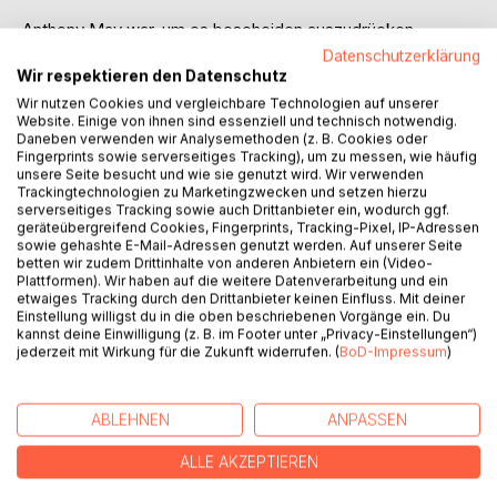
Anthony May war, um es bescheiden auszudrücken,
besser als der Rest der Gesellschaft, dessen war er sich
Datenschutzerklärung
fest bewusst.
Wir respektieren den Datenschutz
Er war intelligenter als alle die er kannte und konnte jedes
Wir nutzen Cookies und vergleichbare Technologien auf unserer
Rätsel lösen, welches sich ihm in den Weg stellte.
Website. Einige von ihnen sind essenziell und technisch notwendig.
Daneben verwenden wir Analysemethoden (z. B. Cookies oder
Fingerprints sowie serverseitiges Tracking), um zu messen, wie häufig
Als jedoch eines Tages eine alte Türe in der Bibliothek
unsere Seite besucht und wie sie genutzt wird. Wir verwenden
erscheint, die ins nichts zu führen schien, ist Anthony ratlos.
Trackingtechnologien zu Marketingzwecken und setzen hierzu
serverseitiges Tracking sowie auch Drittanbieter ein, wodurch ggf.
Wann genau ist diese Türe erschienen und was hat das
geräteübergreifend Cookies, Fingerprints, Tracking-Pixel, IP-Adressen
Paradoxon um Theseus Schiff damit zu tun?
sowie gehashte E-Mail-Adressen genutzt werden. Auf unserer Seite
betten wir zudem Drittinhalte von anderen Anbietern ein (Video-
Plattformen). Wir haben auf die weitere Datenverarbeitung und ein
Lediglich zwei Worte schmückten den Türrahmen:
etwaiges Tracking durch den Drittanbieter keinen Einfluss. Mit deiner
Memento mori
Einstellung willigst du in die oben beschriebenen Vorgänge ein. Du
Bedenke, dass du sterben wirst.
kannst deine Einwilligung (z. B. im Footer unter „Privacy-Einstellungen“)
jederzeit mit Wirkung für die Zukunft widerrufen. (
BoD-Impressum
)
AUTOR/IN
ABLEHNEN
ANPASSEN
PRESSESTIMMEN
ALLE AKZEPTIEREN