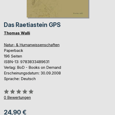
Das Raetiastein GPS
Thomas Walli
Natur- & Humanwissenschaften
Paperback
196 Seiten
ISBN-13: 9783833489631
Verlag: BoD - Books on Demand
Erscheinungsdatum: 30.09.2008
Sprache: Deutsch
Bewertung::
0%
0
Bewertungen
24,90 €