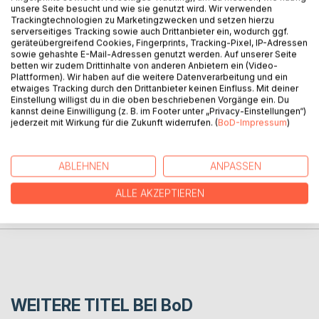
unsere Seite besucht und wie sie genutzt wird. Wir verwenden
Trackingtechnologien zu Marketingzwecken und setzen hierzu
serverseitiges Tracking sowie auch Drittanbieter ein, wodurch ggf.
geräteübergreifend Cookies, Fingerprints, Tracking-Pixel, IP-Adressen
sowie gehashte E-Mail-Adressen genutzt werden. Auf unserer Seite
betten wir zudem Drittinhalte von anderen Anbietern ein (Video-
Plattformen). Wir haben auf die weitere Datenverarbeitung und ein
etwaiges Tracking durch den Drittanbieter keinen Einfluss. Mit deiner
Einstellung willigst du in die oben beschriebenen Vorgänge ein. Du
kannst deine Einwilligung (z. B. im Footer unter „Privacy-Einstellungen“)
Thomas Walli
jederzeit mit Wirkung für die Zukunft widerrufen. (
BoD-Impressum
)
ABLEHNEN
ANPASSEN
PRESSESTIMMEN
ALLE AKZEPTIEREN
REZENSIONEN
WEITERE TITEL BEI
BoD