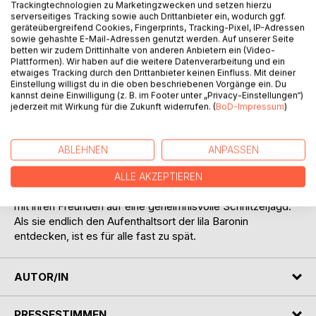
Trackingtechnologien zu Marketingzwecken und setzen hierzu
serverseitiges Tracking sowie auch Drittanbieter ein, wodurch ggf.
BESCHREIBUNG
geräteübergreifend Cookies, Fingerprints, Tracking-Pixel, IP-Adressen
sowie gehashte E-Mail-Adressen genutzt werden. Auf unserer Seite
betten wir zudem Drittinhalte von anderen Anbietern ein (Video-
Ein Brief, der nach vielen Jahren die richtige Empfängerin
Plattformen). Wir haben auf die weitere Datenverarbeitung und ein
erreicht, eine Erbschaft im schottischen Hochmoor, fest
etwaiges Tracking durch den Drittanbieter keinen Einfluss. Mit deiner
Einstellung willigst du in die oben beschriebenen Vorgänge ein. Du
verbunden mit der jahrhundertealten Legende der Hexen
kannst deine Einwilligung (z. B. im Footer unter „Privacy-Einstellungen“)
von Holymoor und ein Puppenhaus, welches kein Spielzeug
jederzeit mit Wirkung für die Zukunft widerrufen. (
BoD-Impressum
)
ist, sind der Stoff, aus dem diese Geschichte gemacht ist.
In dem Haus von Louise Hutchinson häufen sich rätselhafte
ABLEHNEN
ANPASSEN
Ereignisse. Sie selbst liegt seit vielen Jahren auf dem
Friedhof und bekommt davon leider nichts mehr mit. Rose
ALLE AKZEPTIEREN
wird das Lebenswerk ihrer Großmutter vollenden und geht
mit ihren Freunden auf eine geheimnisvolle Schnitzeljagd.
Als sie endlich den Aufenthaltsort der lila Baronin
entdecken, ist es für alle fast zu spät.
AUTOR/IN
PRESSESTIMMEN