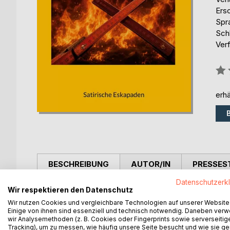
Ers
Spr
Sch
Ver
Bew
0%
erhä
BESCHREIBUNG
AUTOR/IN
PRESSES
Datenschutzerk
Wir respektieren den Datenschutz
Nachdem Profiler und Schriftsteller Holbein durch
fordert er diesen zu einem äußerst ungewöhnlichen
Wir nutzen Cookies und vergleichbare Technologien auf unserer Website
Einige von ihnen sind essenziell und technisch notwendig. Daneben ver
Künste zweier Liebesdienerinnen.
wir Analysemethoden (z. B. Cookies oder Fingerprints sowie serverseitig
Tracking), um zu messen, wie häufig unsere Seite besucht und wie sie ge