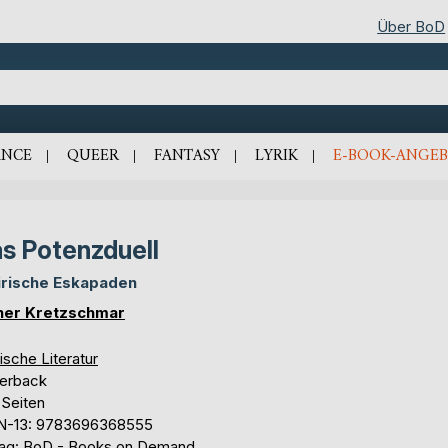
Über BoD
NCE
QUEER
FANTASY
LYRIK
E-BOOK-ANGEB
s Potenzduell
irische Eskapaden
ner Kretzschmar
ische Literatur
erback
 Seiten
N-13: 9783696368555
lag: BoD - Books on Demand