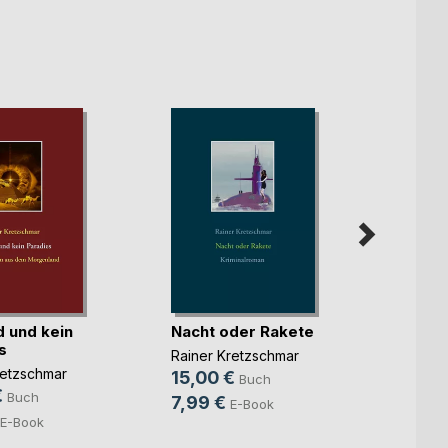
 und kein
Nacht oder Rakete
Verd
s
Wund
Rainer Kretzschmar
retzschmar
Rainer
15,00 €
Buch
€
15,0
Buch
7,99 €
E-Book
5,99
E-Book