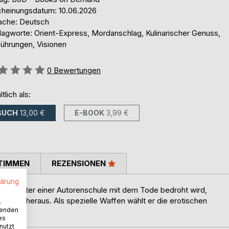
cheinungsdatum: 10.06.2026
ache: Deutsch
lagworte: Orient-Express, Mordanschlag, Kulinarischer Genuss,
führungen, Visionen
ertung::
0
Bewertungen
ltlich als:
BUCH
13,00 €
E-BOOK
3,99 €
TIMMEN
REZENSIONEN
lärung
 den Leiter einer Autorenschule mit dem Tode bedroht wird,
 Duell heraus. Als spezielle Waffen wählt er die erotischen
.
wenden
es
nutzt