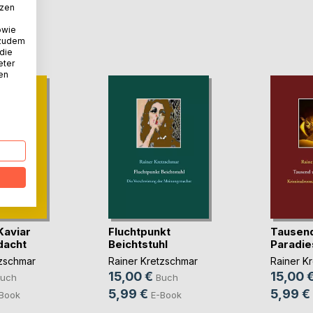
tzen
owie
D
 zudem
 die
eter
nen
Kaviar
Fluchtpunkt
Tausend
dacht
Beichtstuhl
Paradie
tzschmar
Rainer Kretzschmar
Rainer K
15,00 €
15,00 
uch
Buch
5,99 €
5,99 €
Book
E-Book