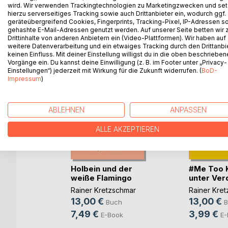
wird. Wir verwenden Trackingtechnologien zu Marketingzwecken und se
hierzu serverseitiges Tracking sowie auch Drittanbieter ein, wodurch ggf.
geräteübergreifend Cookies, Fingerprints, Tracking-Pixel, IP-Adressen s
WEITERE TITEL BEI
Bo
gehashte E-Mail-Adressen genutzt werden. Auf unserer Seite betten wir
Drittinhalte von anderen Anbietern ein (Video-Plattformen). Wir haben auf
weitere Datenverarbeitung und ein etwaiges Tracking durch den Drittanbi
keinen Einfluss. Mit deiner Einstellung willigst du in die oben beschriebe
Vorgänge ein. Du kannst deine Einwilligung (z. B. im Footer unter „Privacy-
Einstellungen“) jederzeit mit Wirkung für die Zukunft widerrufen. (
BoD-
Impressum
)
ABLEHNEN
ANPASSEN
ALLE AKZEPTIEREN
des
Holbein und der
#Me Too 
weiße Flamingo
unter Ver
chmar
Rainer Kretzschmar
Rainer Kre
13,00 €
13,00 €
h
Buch
B
7,49 €
3,99 €
E-Book
E-