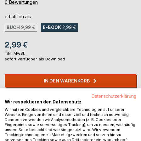
0%
0
Bewertungen
erhältlich als:
BUCH
9,99 €
E-BOOK
2,99 €
2,99 €
inkl. MwSt.
sofort verfügbar als Download
IN DEN WARENKORB
Datenschutzerklärung
Auf die Merkliste
Wir respektieren den Datenschutz
Titel bewerten
Wir nutzen Cookies und vergleichbare Technologien auf unserer
Website. Einige von ihnen sind essenziell und technisch notwendig.
Daneben verwenden wir Analysemethoden (z. B. Cookies oder
Fingerprints sowie serverseitiges Tracking), um zu messen, wie häufig
unsere Seite besucht und wie sie genutzt wird. Wir verwenden
Trackingtechnologien zu Marketingzwecken und setzen hierzu
serverseitiges Tracking sowie auch Drittanbieter ein, wodurch ggf.