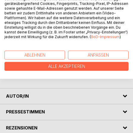
geräteübergreifend Cookies, Fingerprints, Tracking-Pixel, IP-Adressen
sowie gehashte E-Mail-Adressen genutzt werden. Auf unserer Seite
BESCHREIBUNG
betten wir zudem Drittinhalte von anderen Anbietern ein (Video-
Plattformen). Wir haben auf die weitere Datenverarbeitung und ein
etwaiges Tracking durch den Drittanbieter keinen Einfluss. Mit deiner
Einstellung willigst du in die oben beschriebenen Vorgänge ein. Du
Wenn man Freunden und Bekannten erzählt, dass man sich
kannst deine Einwilligung (z. B. im Footer unter „Privacy-Einstellungen“)
nach Low Carb ernährt, wird man zunächst einmal mitleidig
jederzeit mit Wirkung für die Zukunft widerrufen. (
BoD-Impressum
)
angeschaut. Viele können sich ein Leben ohne Brot oder
Gebäck nicht vorstellen, aber das müssen sie auch nicht.
Die meisten Gebäcksorten lassen sich ersatzweise mit
ABLEHNEN
ANPASSEN
wenigen Kohlehydraten nachbauen.
Gerade jetzt zu Ostern gibt es da viele Möglichkeiten.
ALLE AKZEPTIEREN
Ich wünsche Ihnen viel Spaß und Freude mit meinem Buch.
AUTOR/IN
PRESSESTIMMEN
REZENSIONEN