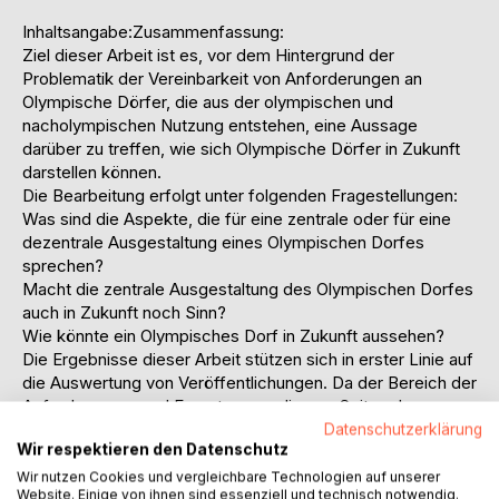
Inhaltsangabe:Zusammenfassung:
Ziel dieser Arbeit ist es, vor dem Hintergrund der
Problematik der Vereinbarkeit von Anforderungen an
Olympische Dörfer, die aus der olympischen und
nacholympischen Nutzung entstehen, eine Aussage
darüber zu treffen, wie sich Olympische Dörfer in Zukunft
darstellen können.
Die Bearbeitung erfolgt unter folgenden Fragestellungen:
Was sind die Aspekte, die für eine zentrale oder für eine
dezentrale Ausgestaltung eines Olympischen Dorfes
sprechen?
Macht die zentrale Ausgestaltung des Olympischen Dorfes
auch in Zukunft noch Sinn?
Wie könnte ein Olympisches Dorf in Zukunft aussehen?
Die Ergebnisse dieser Arbeit stützen sich in erster Linie auf
die Auswertung von Veröffentlichungen. Da der Bereich der
Anforderungen und Erwartungen, die von Seiten der
Athleten an ein Olympisches Dorf gestellt werden, in die
Datenschutzerklärung
Wir respektieren den Datenschutz
Literatur über Olympische Dörfer zwar einfließt, im
Nachhinein aber nur schwer Herauszufiltern ist, wurde eine
Wir nutzen Cookies und vergleichbare Technologien auf unserer
Website. Einige von ihnen sind essenziell und technisch notwendig.