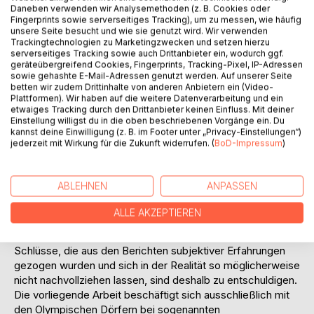
Befragung' unter Teilnehmern an Olympischen Spielen
Daneben verwenden wir Analysemethoden (z. B. Cookies oder
durchgeführt.
Fingerprints sowie serverseitiges Tracking), um zu messen, wie häufig
Obwohl über Olympische Dörfer nur sehr wenig Literatur
unsere Seite besucht und wie sie genutzt wird. Wir verwenden
Trackingtechnologien zu Marketingzwecken und setzen hierzu
existiert, waren die Informationen m. E. für die Bearbeitung
serverseitiges Tracking sowie auch Drittanbieter ein, wodurch ggf.
der Fragestellung vorliegender Arbeit ausreichend. Es sei
geräteübergreifend Cookies, Fingerprints, Tracking-Pixel, IP-Adressen
darauf hingewiesen, daß die dargestellten Anforderungen
sowie gehashte E-Mail-Adressen genutzt werden. Auf unserer Seite
betten wir zudem Drittinhalte von anderen Anbietern ein (Video-
an Olympische Dörfer nicht den Anspruch auf
Plattformen). Wir haben auf die weitere Datenverarbeitung und ein
Vollständigkeit und Allgemeingültigkeit erheben.
etwaiges Tracking durch den Drittanbieter keinen Einfluss. Mit deiner
Desweiteren ist bei der vorliegenden Arbeit zu beachten,
Einstellung willigst du in die oben beschriebenen Vorgänge ein. Du
kannst deine Einwilligung (z. B. im Footer unter „Privacy-Einstellungen“)
daß es sich um eine Diplomarbeit handelt, die sich in der
jederzeit mit Wirkung für die Zukunft widerrufen. (
BoD-Impressum
)
begrenzten Zeit sicherlich nicht mit der kompletten
Literatur befassen, bzw. diese zusammentragen konnte.
Auch mußte sich die Autorin auf die in der Literatur bzw. in
ABLEHNEN
ANPASSEN
Gesprächen getätigten Aussagen, ohne die Möglichkeit
einer Überprüfung verlassen, da sie das Leben im
ALLE AKZEPTIEREN
Olympischen Dorf nicht selbst erfahren konnte. Mögliche
Unstimmigkeiten mit tatsächlichen Begebenheiten, oder
Schlüsse, die aus den Berichten subjektiver Erfahrungen
gezogen wurden und sich in der Realität so möglicherweise
nicht nachvollziehen lassen, sind deshalb zu entschuldigen.
Die vorliegende Arbeit beschäftigt sich ausschließlich mit
den Olympischen Dörfern bei sogenannten