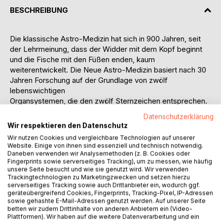
BESCHREIBUNG
Die klassische Astro-Medizin hat sich in 900 Jahren, seit
der Lehrmeinung, dass der Widder mit dem Kopf beginnt
und die Fische mit den Füßen enden, kaum
weiterentwickelt. Die Neue Astro-Medizin basiert nach 30
Jahren Forschung auf der Grundlage von zwölf
lebenswichtigen
Organsystemen, die den zwölf Sternzeichen entsprechen.
Arme und Beine zählen nicht dazu. Es handelt sich in
Datenschutzerklärung
diesem Werk um eine neue Verbindung zwischen
Wir respektieren den Datenschutz
psychologischer Astrologie, der menschlichen Anatomie,
Wir nutzen Cookies und vergleichbare Technologien auf unserer
Psychosomatik und Augendiagnose.
Website. Einige von ihnen sind essenziell und technisch notwendig.
Der Heilpraktiker und Astrologe Mario Kertscher war seit
Daneben verwenden wir Analysemethoden (z. B. Cookies oder
Fingerprints sowie serverseitiges Tracking), um zu messen, wie häufig
1986 in eigener Praxis in Lübeck tätig und veröffentlicht
unsere Seite besucht und wie sie genutzt wird. Wir verwenden
erstmals die organischen Zuordnungen zu den
Trackingtechnologien zu Marketingzwecken und setzen hierzu
Sternzeichen mit vielen Erklärungen über die Organe und
serverseitiges Tracking sowie auch Drittanbieter ein, wodurch ggf.
geräteübergreifend Cookies, Fingerprints, Tracking-Pixel, IP-Adressen
den emotionalen Ursachen bei einer Erkrankung.
sowie gehashte E-Mail-Adressen genutzt werden. Auf unserer Seite
Aufgebaut ist es für Laien ohne astrologische oder
betten wir zudem Drittinhalte von anderen Anbietern ein (Video-
medizinische Vorkenntnisse aber auch für Psychologen,
Plattformen). Wir haben auf die weitere Datenverarbeitung und ein