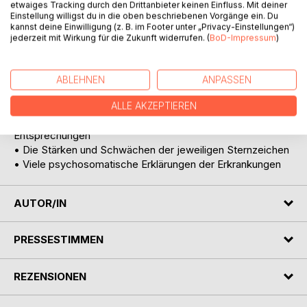
Heilpraktiker, Ärzte und jeden, der Astrologie lernen
etwaiges Tracking durch den Drittanbieter keinen Einfluss. Mit deiner
Einstellung willigst du in die oben beschriebenen Vorgänge ein. Du
möchte.
kannst deine Einwilligung (z. B. im Footer unter „Privacy-Einstellungen“)
Das astrologische Lehrbuch umfasst die Themen:
jederzeit mit Wirkung für die Zukunft widerrufen. (
BoD-Impressum
)
• Grundlagen der Astrologie, Planeten und Elemente
• Das astrologische Häuser-System nach Placidus
• Die Charaktere der Sternzeichen
ABLEHNEN
ANPASSEN
• Die Anfänge der astrologischen Medizin
• Die Grundlagen der neuen Astro-Medizin
ALLE AKZEPTIEREN
• Die zwölf Sternzeichen und ihre anatomischen
Entsprechungen
• Die Stärken und Schwächen der jeweiligen Sternzeichen
• Viele psychosomatische Erklärungen der Erkrankungen
AUTOR/IN
PRESSESTIMMEN
REZENSIONEN