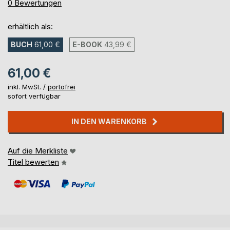
0%
0
Bewertungen
erhältlich als:
BUCH
61,00 €
E-BOOK
43,99 €
61,00 €
inkl. MwSt. /
portofrei
sofort verfügbar
IN DEN WARENKORB
Auf die Merkliste
Titel bewerten