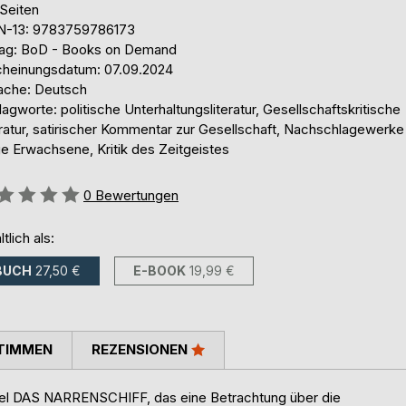
 Seiten
N-13: 9783759786173
lag: BoD - Books on Demand
cheinungsdatum: 07.09.2024
ache: Deutsch
agworte: politische Unterhaltungsliteratur, Gesellschaftskritische
ratur, satirischer Kommentar zur Gesellschaft, Nachschlagewerke 
ge Erwachsene, Kritik des Zeitgeistes
ertung::
0
Bewertungen
ltlich als:
BUCH
27,50 €
E-BOOK
19,99 €
TIMMEN
REZENSIONEN
itel DAS NARRENSCHIFF, das eine Betrachtung über die