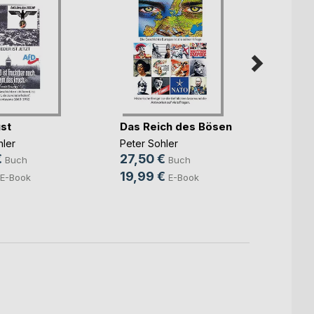
st
Das Reich des Bösen
Game
hler
Peter Sohler
€
27,50 €
Peter 
Buch
Buch
14,0
19,99 €
E-Book
E-Book
9,49