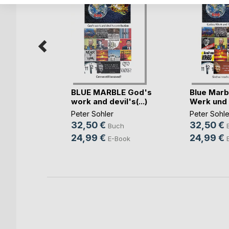
BLUE MARBLE God's
Blue Marb
work and devil's(...)
Werk und T
Peter Sohler
Peter Sohle
ger
32,50 €
32,50 €
Buch
h
24,99 €
24,99 €
E-Book
ok