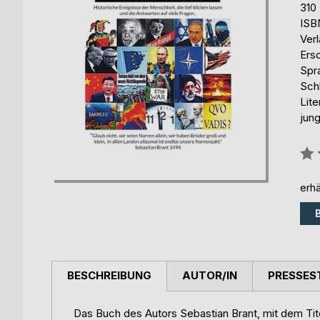
310
ISB
Ver
Ers
Spr
Schl
Lite
jun
Bew
0%
erhä
BESCHREIBUNG
AUTOR/IN
PRESSES
Das Buch des Autors Sebastian Brant, mit dem T