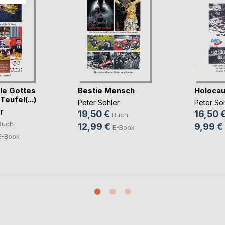
le Gottes
Bestie Mensch
Holocau
eufel(...)
Peter Sohler
Peter So
r
19,50 €
16,50 
Buch
Buch
12,99 €
9,99 €
E-Book
E-Book