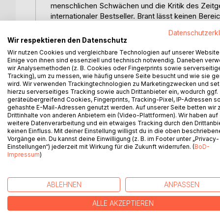
menschlichen Schwächen und die Kritik des Zeitgei
internationaler Bestseller. Brant lässt keinen Be
der Narretei zugeordnet werden könnte Als Ausw
Datenschutzerk
Ratschläge und vor dem nahen Weltende wird gewa
Wir respektieren den Datenschutz
Weisen als Ideal vernünftiger Lebenshaltung gege
Wir nutzen Cookies und vergleichbare Technologien auf unserer Website
Bis auf den heutigen Tag griffen Künstler das Werk
Einige von ihnen sind essenziell und technisch notwendig. Daneben ver
Hans Holbein der Jüngere als 17-Jähriger eine Ser
wir Analysemethoden (z. B. Cookies oder Fingerprints sowie serverseitig
Tracking), um zu messen, wie häufig unsere Seite besucht und wie sie ge
der Maler Hieronymus Bosch behandelte das Them
wird. Wir verwenden Trackingtechnologien zu Marketingzwecken und se
Donau setzte seinem bekanntesten Bürger Sebasti
hierzu serverseitiges Tracking sowie auch Drittanbieter ein, wodurch ggf.
wurde auch in der Musik thematisiert, unter and
geräteübergreifend Cookies, Fingerprints, Tracking-Pixel, IP-Adressen s
gehashte E-Mail-Adressen genutzt werden. Auf unserer Seite betten wir
Album Flaschenpost von 1998.
Drittinhalte von anderen Anbietern ein (Video-Plattformen). Wir haben auf
Ich denke, es ist nun an der Zeit für ein Sequel d
weitere Datenverarbeitung und ein etwaiges Tracking durch den Drittanbi
unterscheiden sich in keinster Weise von den dam
keinen Einfluss. Mit deiner Einstellung willigst du in die oben beschriebe
Vorgänge ein. Du kannst deine Einwilligung (z. B. im Footer unter „Privacy-
Einstellungen“) jederzeit mit Wirkung für die Zukunft widerrufen. (
BoD-
Impressum
)
WEITERE TITEL BEI
Bo
ABLEHNEN
ANPASSEN
ALLE AKZEPTIEREN