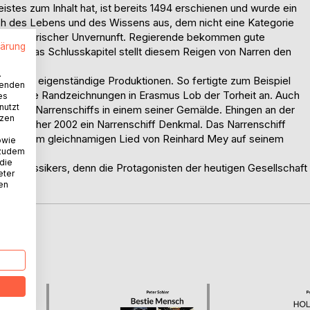
stes zum Inhalt hat, ist bereits 1494 erschienen und wurde ein
reich des Lebens und des Wissens aus, dem nicht eine Kategorie
uchs närrischer Unvernunft. Regierende bekommen gute
lärung
rnt. Das Schlusskapitel stellt diesem Reigen von Narren den
nüber.
.
 auf für eigenständige Produktionen. So fertigte zum Beispiel
wenden
ie für die Randzeichnungen in Erasmus Lob der Torheit an. Auch
es
nutzt
a des Narrenschiffs in einem seiner Gemälde. Ehingen an der
tzen
an Locher 2002 ein Narrenschiff Denkmal. Das Narrenschiff
erem in dem gleichnamigen Lied von Reinhard Mey auf seinem
owie
 zudem
 die
ieses Klassikers, denn die Protagonisten der heutigen Gesellschaft
eter
aligen.
nen
D