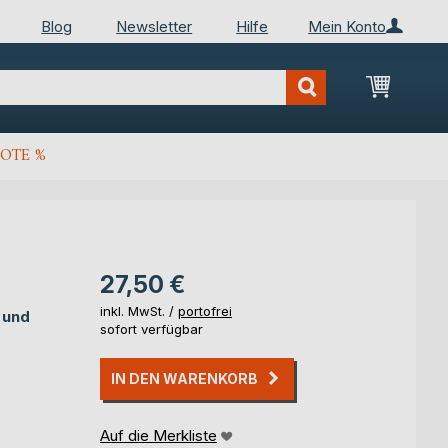
Blog
Newsletter
Hilfe
Mein Konto
Mein Wa
OTE %
27,50 €
inkl. MwSt. /
portofrei
 und
sofort verfügbar
IN DEN WARENKORB
Auf die Merkliste