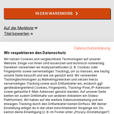
IN DEN WARENKORB
Auf die Merkliste
Titel bewerten
Datenschutzerklärung
Wir respektieren den Datenschutz
Wir nutzen Cookies und vergleichbare Technologien auf unserer
Website. Einige von ihnen sind essenziell und technisch notwendig.
Daneben verwenden wir Analysemethoden (z. B. Cookies oder
Fingerprints sowie serverseitiges Tracking), um zu messen, wie häufig
BESCHREIBUNG
unsere Seite besucht und wie sie genutzt wird. Wir verwenden
Trackingtechnologien zu Marketingzwecken und setzen hierzu
serverseitiges Tracking sowie auch Drittanbieter ein, wodurch ggf.
Der Mond besitzt offensichtlich das Potenzial, Dinge zu
geräteübergreifend Cookies, Fingerprints, Tracking-Pixel, IP-Adressen
sowie gehashte E-Mail-Adressen genutzt werden. Auf unserer Seite
beeinflussen und dadurch zwangsläufig
betten wir zudem Drittinhalte von anderen Anbietern ein (Video-
durcheinanderzubringen. Derartiges versucht er auch in
Plattformen). Wir haben auf die weitere Datenverarbeitung und ein
diesem Buch, in dem er sich gemeinerweise mit einem
etwaiges Tracking durch den Drittanbieter keinen Einfluss. Mit deiner
Einstellung willigst du in die oben beschriebenen Vorgänge ein. Du
Schaf zusammengetan hat und das Leben von oben, unten,
kannst deine Einwilligung (z. B. im Footer unter „Privacy-Einstellungen“)
links, rechts, vorne und hinten betrachtet. Dafür unterzieht