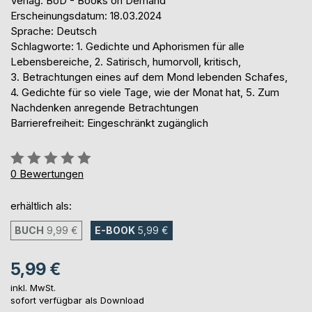
Verlag: BoD - Books on Demand
Erscheinungsdatum: 18.03.2024
Sprache: Deutsch
Schlagworte: 1. Gedichte und Aphorismen für alle
Lebensbereiche, 2. Satirisch, humorvoll, kritisch,
3. Betrachtungen eines auf dem Mond lebenden Schafes,
4. Gedichte für so viele Tage, wie der Monat hat, 5. Zum
Nachdenken anregende Betrachtungen
Barrierefreiheit: Eingeschränkt zugänglich
Bewertung::
0%
0
Bewertungen
erhältlich als:
BUCH
9,99 €
E-BOOK
5,99 €
5,99 €
inkl. MwSt.
sofort verfügbar als Download