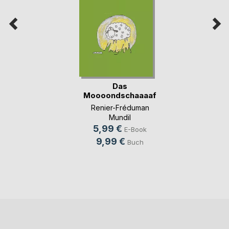
Das
Moooondschaaaaf
Renier-Fréduman
Mundil
5,99 €
E-Book
9,99 €
Buch