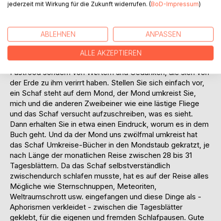
jederzeit mit Wirkung für die Zukunft widerrufen. (
BoD-Impressum
)
er sich der gewaltigen Mühe, die Erde zu umkreisen. Als
kleinstmögliches Demokratieteam entscheiden beide,
Mond und Schaf, ob die Beobachtung skurril genug ist, um
ABLEHNEN
ANPASSEN
bei Ihnen eingeführt zu werden. Es lebt nur das Mondschaf
als einziges Wesen auf dieser großen grauen Kugel, ernährt
ALLE AKZEPTIEREN
sich nicht von grünem Gras, Biofood, Luxussalaten oder
Fastfood sondern von Wörtern und Gedanken, die sich von
der Erde zu ihm verirrt haben. Stellen Sie sich einfach vor,
ein Schaf steht auf dem Mond, der Mond umkreist Sie,
mich und die anderen Zweibeiner wie eine lästige Fliege
und das Schaf versucht aufzuschreiben, was es sieht.
Dann erhalten Sie in etwa einen Eindruck, worum es in dem
Buch geht. Und da der Mond uns zwölfmal umkreist hat
das Schaf Umkreise-Bücher in den Mondstaub gekratzt, je
nach Länge der monatlichen Reise zwischen 28 bis 31
Tagesblättern. Da das Schaf selbstverständlich
zwischendurch schlafen musste, hat es auf der Reise alles
Mögliche wie Sternschnuppen, Meteoriten,
Weltraumschrott usw. eingefangen und diese Dinge als -
Aphorismen verkleidet - zwischen die Tagesblätter
geklebt, für die eigenen und fremden Schlafpausen. Gute